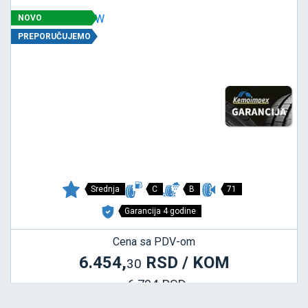
NOVO
PREPORUČUJEMO
Srednja
C
B
71
Garancija 4 godine
Cena sa PDV-om
6.454,
RSD / KOM
30
6.794 RSD