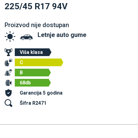
225/45 R17 94V
Proizvod nije dostupan
Letnje auto gume
Viša klasa
C
B
68db
Garancija 5 godina
Šifra R2471