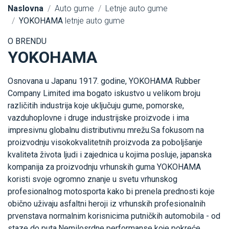
Naslovna
Auto gume
Letnje auto gume
YOKOHAMA
letnje auto gume
O BRENDU
YOKOHAMA
Osnovana u Japanu 1917. godine, YOKOHAMA Rubber
Company Limited ima bogato iskustvo u velikom broju
različitih industrija koje uključuju gume, pomorske,
vazduhoplovne i druge industrijske proizvode i ima
impresivnu globalnu distributivnu mrežu.Sa fokusom na
proizvodnju visokokvalitetnih proizvoda za poboljšanje
kvaliteta života ljudi i zajednica u kojima posluje, japanska
kompanija za proizvodnju vrhunskih guma YOKOHAMA
koristi svoje ogromno znanje u svetu vrhunskog
profesionalnog motosporta kako bi prenela prednosti koje
obično uživaju asfaltni heroji iz vrhunskih profesionalnih
prvenstava normalnim korisnicima putničkih automobila - od
staze do puta.Nemilosrdne performanse koje pokreće