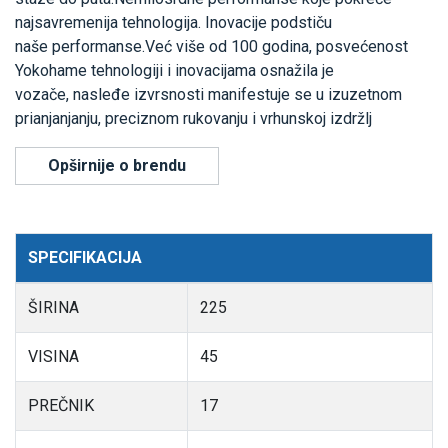
najsavremenija tehnologija. Inovacije podstiču
naše performanse.Već više od 100 godina, posvećenost
Yokohame tehnologiji i inovacijama osnažila je
vozače, nasleđe izvrsnosti manifestuje se u izuzetnom
prianjanjanju, preciznom rukovanju i vrhunskoj izdržlj
Opširnije o brendu
SPECIFIKACIJA
ŠIRINA
225
VISINA
45
PREČNIK
17