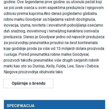
godine. Ove legendarne prve godine su utisnule pečat koji
se još uvek oseća u svim aspektima preduzeća i njegovom
odnosu prema kupcima.Ako danas pogledamo globalnu
robnu marku Goodyear sa hiljadama važnih dostignuća,
inovacija, izuma, noviteta i inovativnih poboljšanja osećamo
duh snažnog, inovativnog i temeljitog karaktera osnivača
preduzeća. Danas je Goodyear jedno od najvećih preduzeća
za proizvodnju pneumatika prisutno na šest kontinenata
koje godišnje proda za više od 15 milijardi dolara proizvoda
i usluga. Pored pneumatika robne marke Goodyear,
proizvodi takođe pneumatike više drugih cenjenih robnih
marki kao sto su Dunlop, Kelly, Fulda, Lee, Sava i Debica.
Njegova proizvodnja obuhvata tako
Opširnije o brendu
SPECIFIKACIJA