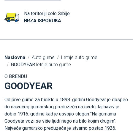
Na teritoriji cele Srbije
BRZA ISPORUKA
Naslovna
Auto gume
Letnje auto gume
GOODYEAR
letnje auto gume
O BRENDU
GOODYEAR
Od prve gume za bicikle u 1898. godini Goodyear je dospeo
do najvećeg gumarskog preduzeća na svetu; taj naziv je
dobio 1916. godine kad je usvojio slogan "Na gumama
Goodyear vozi se više ljudi nego na bilo kojim drugim".
Najveće gumarsko preduzeće je stvarno postao 1926.