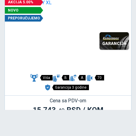
AKCIJA 5.00%
NOVO
PREPORUČUJEMO
Viša
B
A
70
Garancija 3 godine
Cena sa PDV-om
15.743,
RSD / KOM
40
17.444 RSD