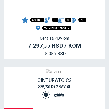
Srednja
B
A
71
Garancija 4 godine
Cena sa PDV-om
7.297,
RSD / KOM
90
8.086 RSD
CINTURATO C3
225/50 R17 98Y XL