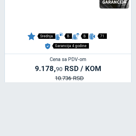
Srednja
B
B
71
Garancija 4 godine
Cena sa PDV-om
9.178,
RSD / KOM
90
10.736 RSD
PHENOMA
235/45 R18 94W