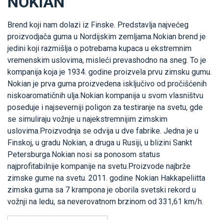
NOKIAN
Brend koji nam dolazi iz Finske. Predstavlja najvećeg
proizvodjača guma u Nordijskim zemljama.Nokian brend je
jedini koji razmišlja o potrebama kupaca u ekstremnim
vremenskim uslovima, misleći prevashodno na sneg. To je
kompanija koja je 1934. godine proizvela prvu zimsku gumu.
Nokian je prva guma proizvedena isključivo od pročišćenih
niskoaromatičnih ulja.Nokian kompanija u svom vlasništvu
poseduje i najseverniji poligon za testiranje na svetu, gde
se simuliraju vožnje u najekstremnijim zimskim
uslovima.Proizvodnja se odvija u dve fabrike. Jedna je u
Finskoj, u gradu Nokian, a druga u Rusiji, u blizini Sankt
Petersburga.Nokian nosi sa ponosom status
najprofitabilnije kompanije na svetu.Proizvode najbrže
zimske gume na svetu. 2011. godine Nokian Hakkapeliitta
zimska guma sa 7 krampona je oborila svetski rekord u
vožnji na ledu, sa neverovatnom brzinom od 331,61 km/h.