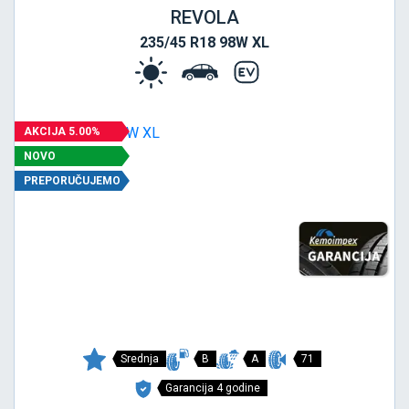
REVOLA
235/45 R18 98W XL
AKCIJA 5.00%
NOVO
PREPORUČUJEMO
Srednja
B
A
71
Garancija 4 godine