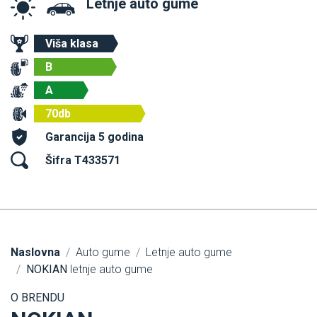
Letnje auto gume
Viša klasa
B
A
70db
Garancija 5 godina
Šifra T433571
Naslovna
Auto gume
Letnje auto gume
NOKIAN
letnje auto gume
O BRENDU