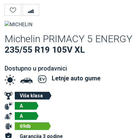
Michelin PRIMACY 5 ENERGY
235/55 R19 105V XL
Dostupno u prodavnici
Letnje auto gume
Viša klasa
A
A
69db
Garancija 3 godine