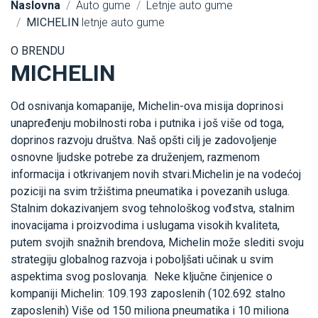
Naslovna
Auto gume
Letnje auto gume
MICHELIN
letnje auto gume
O BRENDU
MICHELIN
Od osnivanja komapanije, Michelin-ova misija doprinosi
unapređenju mobilnosti roba i putnika i još više od toga,
doprinos razvoju društva. Naš opšti cilj je zadovoljenje
osnovne ljudske potrebe za druženjem, razmenom
informacija i otkrivanjem novih stvari.Michelin je na vodećoj
poziciji na svim tržištima pneumatika i povezanih usluga.
Stalnim dokazivanjem svog tehnološkog vođstva, stalnim
inovacijama i proizvodima i uslugama visokih kvaliteta,
putem svojih snažnih brendova, Michelin može slediti svoju
strategiju globalnog razvoja i poboljšati učinak u svim
aspektima svog poslovanja. Neke ključne činjenice o
kompaniji Michelin: 109.193 zaposlenih (102.692 stalno
zaposlenih) Više od 150 miliona pneumatika i 10 miliona