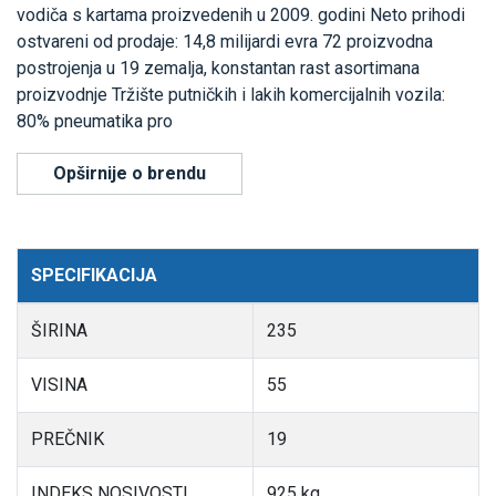
vodiča s kartama proizvedenih u 2009. godini Neto prihodi
ostvareni od prodaje: 14,8 milijardi evra 72 proizvodna
postrojenja u 19 zemalja, konstantan rast asortimana
proizvodnje Tržište putničkih i lakih komercijalnih vozila:
80% pneumatika pro
Opširnije o brendu
SPECIFIKACIJA
ŠIRINA
235
VISINA
55
PREČNIK
19
INDEKS NOSIVOSTI
925 kg