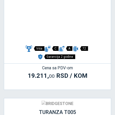
Viša
C
A
72
Garancija 2 godine
Cena sa PDV-om
19.211,
RSD / KOM
00
TURANZA T005