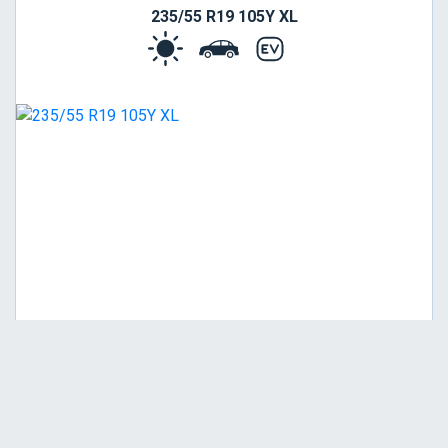
235/55 R19 105Y XL
Viša
B
A
69
Garancija 4 godine
Cena sa PDV-om