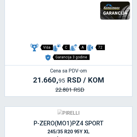
Viša
C
A
72
Garancija 3 godine
Cena sa PDV-om
21.660,
RSD / KOM
95
22.801 RSD
P-ZERO(MO1)PZ4 SPORT
245/35 R20 95Y XL