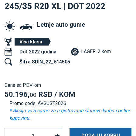
245/35 R20 XL | DOT 2022
Letnje auto gume
Viša klasa
LAGER: 2 kom
Dot 2022 godina
Šifra SDIN_22_614505
Cena sa PDV-om
50.196,
RSD / KOM
00
Promo code: AVGUST2026
* Akcija važi samo za registrovane članove kluba i online
kupovinu.
DODAJ U KORPU