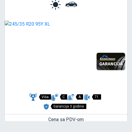
Viša
C
A
71
Garancija 3 godine
Cena sa PDV-om
29.122,
RSD / KOM
25