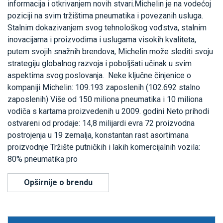
informacija i otkrivanjem novih stvari.Michelin je na vodećoj
poziciji na svim tržištima pneumatika i povezanih usluga.
Stalnim dokazivanjem svog tehnološkog vođstva, stalnim
inovacijama i proizvodima i uslugama visokih kvaliteta,
putem svojih snažnih brendova, Michelin može slediti svoju
strategiju globalnog razvoja i poboljšati učinak u svim
aspektima svog poslovanja. Neke ključne činjenice o
kompaniji Michelin: 109.193 zaposlenih (102.692 stalno
zaposlenih) Više od 150 miliona pneumatika i 10 miliona
vodiča s kartama proizvedenih u 2009. godini Neto prihodi
ostvareni od prodaje: 14,8 milijardi evra 72 proizvodna
postrojenja u 19 zemalja, konstantan rast asortimana
proizvodnje Tržište putničkih i lakih komercijalnih vozila:
80% pneumatika pro
Opširnije o brendu