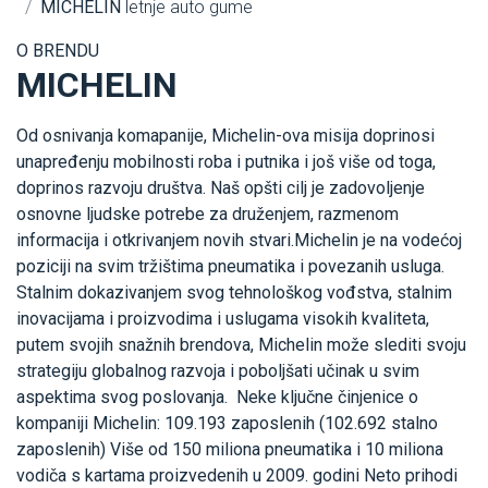
MICHELIN
letnje auto gume
O BRENDU
MICHELIN
Od osnivanja komapanije, Michelin-ova misija doprinosi
unapređenju mobilnosti roba i putnika i još više od toga,
doprinos razvoju društva. Naš opšti cilj je zadovoljenje
osnovne ljudske potrebe za druženjem, razmenom
informacija i otkrivanjem novih stvari.Michelin je na vodećoj
poziciji na svim tržištima pneumatika i povezanih usluga.
Stalnim dokazivanjem svog tehnološkog vođstva, stalnim
inovacijama i proizvodima i uslugama visokih kvaliteta,
putem svojih snažnih brendova, Michelin može slediti svoju
strategiju globalnog razvoja i poboljšati učinak u svim
aspektima svog poslovanja. Neke ključne činjenice o
kompaniji Michelin: 109.193 zaposlenih (102.692 stalno
zaposlenih) Više od 150 miliona pneumatika i 10 miliona
vodiča s kartama proizvedenih u 2009. godini Neto prihodi