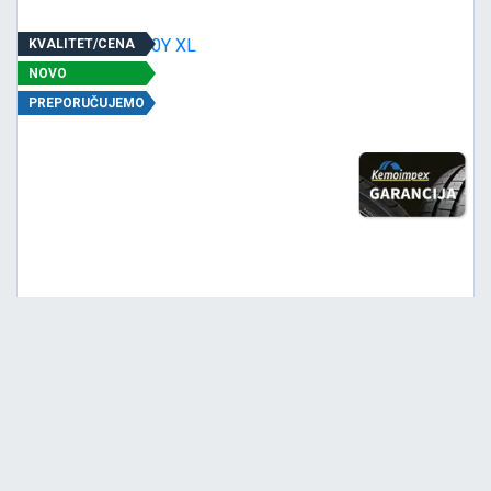
KVALITET/CENA
NOVO
PREPORUČUJEMO
Viša
B
A
71
Garancija 3 godine
Cena sa PDV-om
14.052,
RSD / KOM
40
14.792 RSD