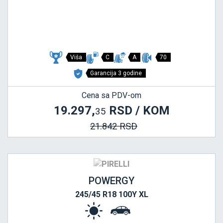
Viša
C
A
70
Garancija 3 godine
Cena sa PDV-om
19.297,
RSD / KOM
35
21.842 RSD
POWERGY
245/45 R18 100Y XL