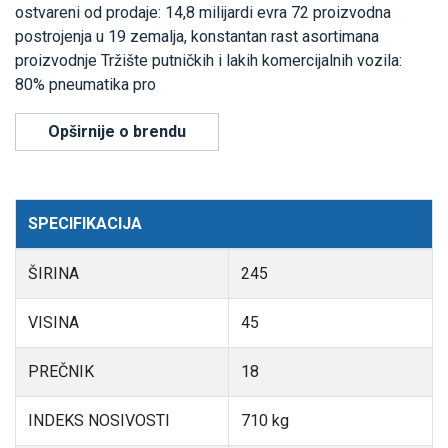
ostvareni od prodaje: 14,8 milijardi evra 72 proizvodna
postrojenja u 19 zemalja, konstantan rast asortimana
proizvodnje Tržište putničkih i lakih komercijalnih vozila:
80% pneumatika pro
Opširnije o brendu
SPECIFIKACIJA
ŠIRINA
245
VISINA
45
PREČNIK
18
INDEKS NOSIVOSTI
710 kg