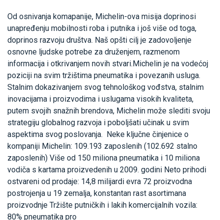
Od osnivanja komapanije, Michelin-ova misija doprinosi
unapređenju mobilnosti roba i putnika i još više od toga,
doprinos razvoju društva. Naš opšti cilj je zadovoljenje
osnovne ljudske potrebe za druženjem, razmenom
informacija i otkrivanjem novih stvari.Michelin je na vodećoj
poziciji na svim tržištima pneumatika i povezanih usluga.
Stalnim dokazivanjem svog tehnološkog vođstva, stalnim
inovacijama i proizvodima i uslugama visokih kvaliteta,
putem svojih snažnih brendova, Michelin može slediti svoju
strategiju globalnog razvoja i poboljšati učinak u svim
aspektima svog poslovanja. Neke ključne činjenice o
kompaniji Michelin: 109.193 zaposlenih (102.692 stalno
zaposlenih) Više od 150 miliona pneumatika i 10 miliona
vodiča s kartama proizvedenih u 2009. godini Neto prihodi
ostvareni od prodaje: 14,8 milijardi evra 72 proizvodna
postrojenja u 19 zemalja, konstantan rast asortimana
proizvodnje Tržište putničkih i lakih komercijalnih vozila:
80% pneumatika pro