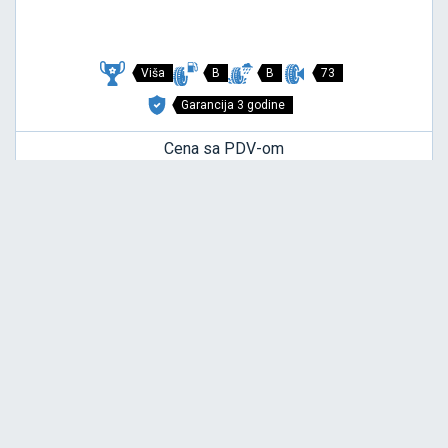
Viša
B
B
73
Garancija 3 godine
Cena sa PDV-om
23.491,
RSD / KOM
60
24.728 RSD
PZERO PZ4 SPORTS CAR
255/45 R20 105Y XL
NOVO