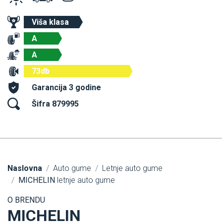
Viša klasa
A
A
73db
Garancija 3 godine
Šifra 879995
Naslovna
Auto gume
Letnje auto gume
MICHELIN
letnje auto gume
O BRENDU
MICHELIN