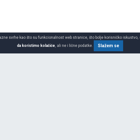
azne svrhe kao što su funkcionalnost web stranice, što bolje korisničko iskustvo, 
Slažem se
da koristimo kolačiće
, ali ne i lične podatke.
to gume
SPECIFIKACIJA
ŠIRINA
 koja proizvodi gume. To je osma
 godine kao Chosun Tire Company,
beleži značajne uspehe
VISINA
ok sarađuje sa raznim
a.Do 1990. godine, ostvarena je
PREČNIK