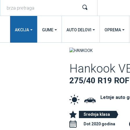
AKCIJA
GUME
AUTO DELOVI
OPREMA
Hankook V
275/40 R19 ROF
Letnje auto 
Srednja klasa
Dot 2020 godina