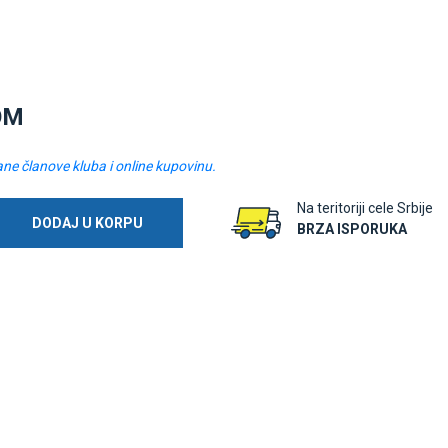
OM
ane članove kluba i online kupovinu.
Na teritoriji cele Srbije
DODAJ U KORPU
BRZA ISPORUKA