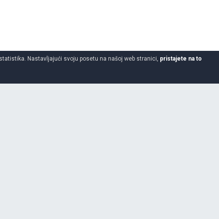
statistika. Nastavljajući svoju posetu na našoj web stranici,
pristajete na to
275
40
19