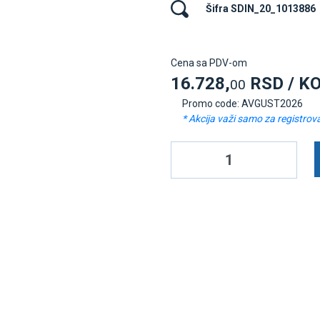
Šifra SDIN_20_1013886
Cena sa PDV-om
16.728,
RSD / K
00
Promo code: AVGUST2026
* Akcija važi samo za registrov