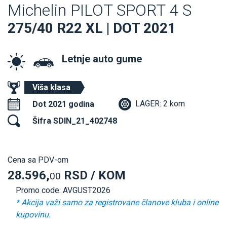
Michelin PILOT SPORT 4 S
275/40 R22 XL | DOT 2021
Letnje auto gume
Viša klasa
LAGER: 2 kom
Dot 2021 godina
Šifra SDIN_21_402748
Cena sa PDV-om
28.596,
RSD / KOM
00
Promo code: AVGUST2026
* Akcija važi samo za registrovane članove kluba i online
kupovinu.