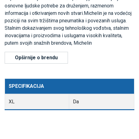
osnovne ljudske potrebe za druženjem, razmenom
informacija i otkrivanjem novih stvari.Michelin je na vodećoj
poziciji na svim tržištima pneumatika i povezanih usluga.
Stalnim dokazivanjem svog tehnološkog vođstva, stalnim
inovacijama i proizvodima i uslugama visokih kvaliteta,
putem svojih snažnih brendova, Michelin
Opširnije o brendu
SPECIFIKACIJA
XL
Da