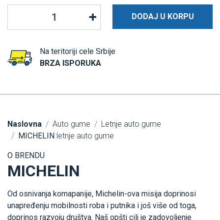
DODAJ U KORPU
Na teritoriji cele Srbije
BRZA ISPORUKA
Naslovna
Auto gume
Letnje auto gume
MICHELIN
letnje auto gume
O BRENDU
MICHELIN
Od osnivanja komapanije, Michelin-ova misija doprinosi
unapređenju mobilnosti roba i putnika i još više od toga,
doprinos razvoju društva. Naš opšti cilj je zadovoljenje