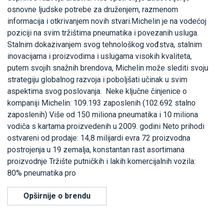
osnovne ljudske potrebe za druženjem, razmenom
informacija i otkrivanjem novih stvari.Michelin je na vodećoj
poziciji na svim tržištima pneumatika i povezanih usluga.
Stalnim dokazivanjem svog tehnološkog vođstva, stalnim
inovacijama i proizvodima i uslugama visokih kvaliteta,
putem svojih snažnih brendova, Michelin može slediti svoju
strategiju globalnog razvoja i poboljšati učinak u svim
aspektima svog poslovanja. Neke ključne činjenice o
kompaniji Michelin: 109.193 zaposlenih (102.692 stalno
zaposlenih) Više od 150 miliona pneumatika i 10 miliona
vodiča s kartama proizvedenih u 2009. godini Neto prihodi
ostvareni od prodaje: 14,8 milijardi evra 72 proizvodna
postrojenja u 19 zemalja, konstantan rast asortimana
proizvodnje Tržište putničkih i lakih komercijalnih vozila:
80% pneumatika pro
Opširnije o brendu