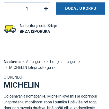
DODAJ U KORPU
Na teritoriji cele Srbije
BRZA ISPORUKA
Naslovna
Auto gume
Letnje auto gume
MICHELIN
letnje auto gume
O BRENDU
MICHELIN
Od osnivanja komapanije, Michelin-ova misija doprinosi
unapređenju mobilnosti roba i putnika i još više od toga,
doprinos razvoju društva. Naš opšti cilj je zadovoljenje