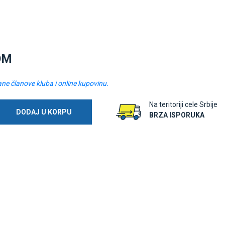
OM
ane članove kluba i online kupovinu.
Na teritoriji cele Srbije
DODAJ U KORPU
BRZA ISPORUKA