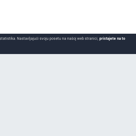
statistika. Nastavljajući svoju posetu na našoj web stranici,
pristajete na to
325
30