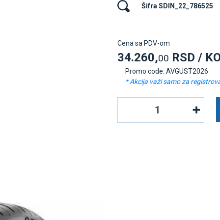
Šifra SDIN_22_786525
Cena sa PDV-om
34.260,
RSD / K
00
Promo code: AVGUST2026
* Akcija važi samo za registrov