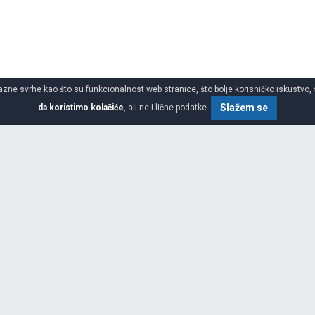
azne svrhe kao što su funkcionalnost web stranice, što bolje korisničko iskustvo, 
Slažem se
da koristimo kolačiće
, ali ne i lične podatke.
o gume
SPECIFIKACIJA
ŠIRINA
bilnosti roba i putnika i još više
ovne ljudske potrebe za druženjem,
j poziciji na svim tržištima
VISINA
kog vođstva, stalnim inovacijama
dova, Michelin može slediti svoju