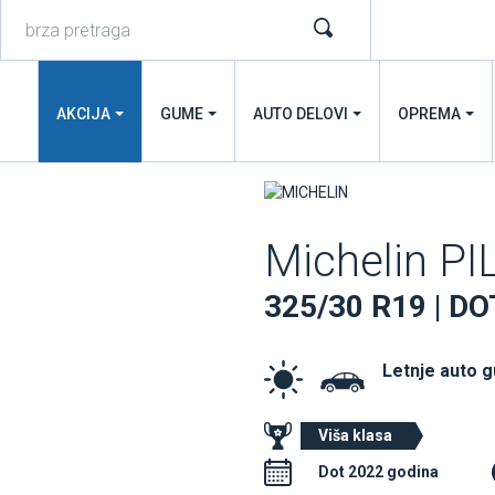
AKCIJA
GUME
AUTO DELOVI
OPREMA
Michelin P
325/30 R19 | DO
Letnje auto 
Viša klasa
Dot 2022 godina