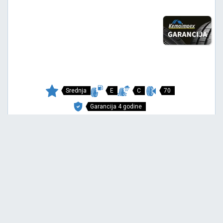
Srednja
E
C
70
Garancija 4 godine
Cena sa PDV-om
4.870,
RSD / KOM
65
5.127 RSD