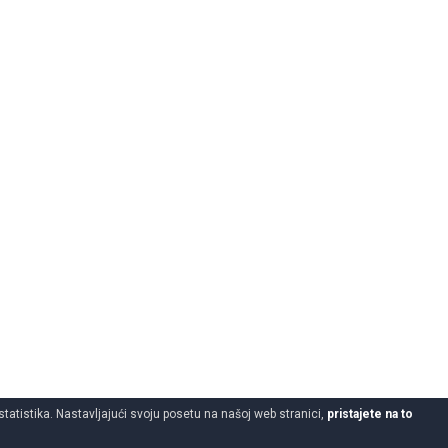
statistika. Nastavljajući svoju posetu na našoj web stranici,
pristajete na to