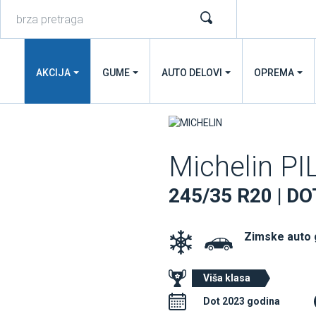
AKCIJA
GUME
AUTO DELOVI
OPREMA
Michelin PI
245/35 R20 | DO
Zimske auto
Viša klasa
Dot 2023 godina