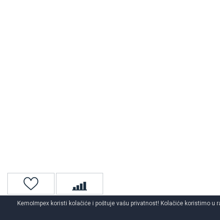
KemoImpex koristi kolačiće i poštuje vašu privatnost! Kolačiće koristimo u r