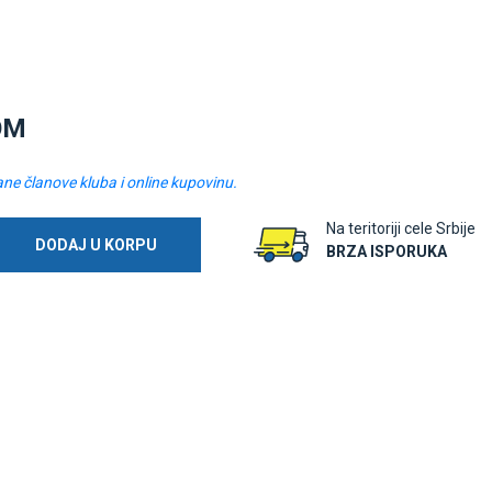
OM
ane članove kluba i online kupovinu.
Na teritoriji cele Srbije
DODAJ U KORPU
BRZA ISPORUKA