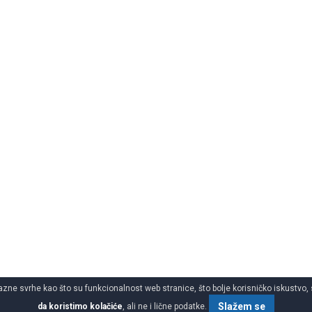
azne svrhe kao što su funkcionalnost web stranice, što bolje korisničko iskustvo, 
Slažem se
da koristimo kolačiće
, ali ne i lične podatke.