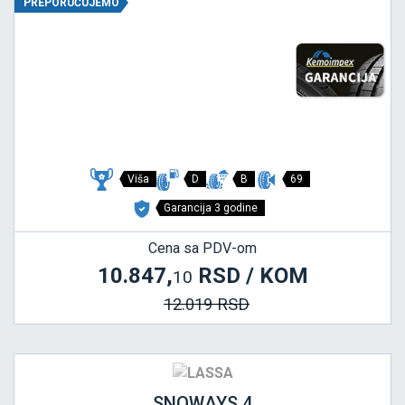
PREPORUČUJEMO
Viša
D
B
69
Garancija 3 godine
Cena sa PDV-om
10.847,
RSD / KOM
10
12.019 RSD
SNOWAYS 4