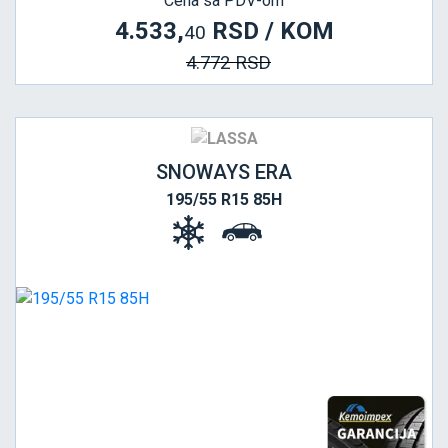
Cena sa PDV-om
4.533,
RSD / KOM
40
4.772 RSD
SNOWAYS ERA
195/55 R15 85H