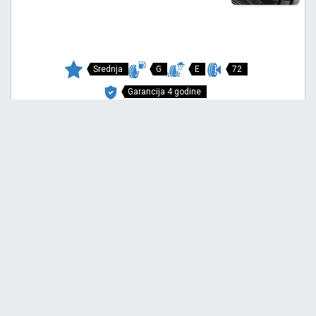
Srednja
G
E
72
Garancija 4 godine
Cena sa PDV-om
4.621,
RSD / KOM
75
4.865 RSD
SNOWAYS 4+
175/65 R14 82T