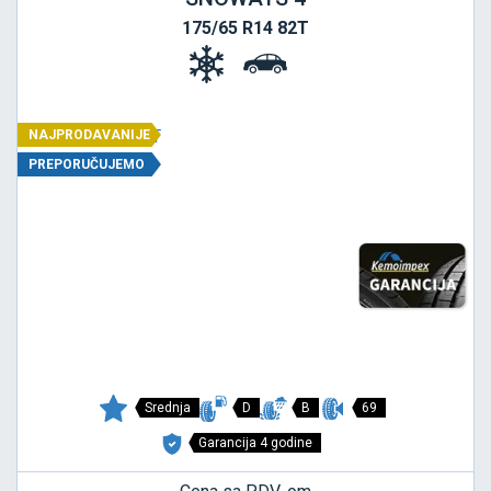
175/65 R14 82T
NAJPRODAVANIJE
PREPORUČUJEMO
Srednja
D
B
69
Garancija 4 godine