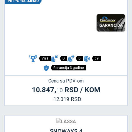
PREPORUČUJEMO
Viša
D
B
69
Garancija 3 godine
Cena sa PDV-om
10.847,
RSD / KOM
10
12.019 RSD
SNOWAYS 4