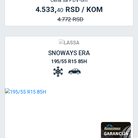
Cena sa PDV-om
4.533,
RSD / KOM
40
4.772 RSD
SNOWAYS ERA
195/55 R15 85H