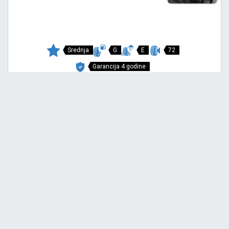
Srednja
G
E
72
Garancija 4 godine
Cena sa PDV-om
4.621,
RSD / KOM
75
4.865 RSD
SNOWAYS 4+
175/65 R14 82T