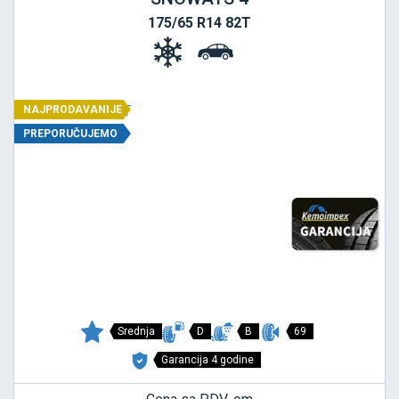
175/65 R14 82T
NAJPRODAVANIJE
PREPORUČUJEMO
Srednja
D
B
69
Garancija 4 godine