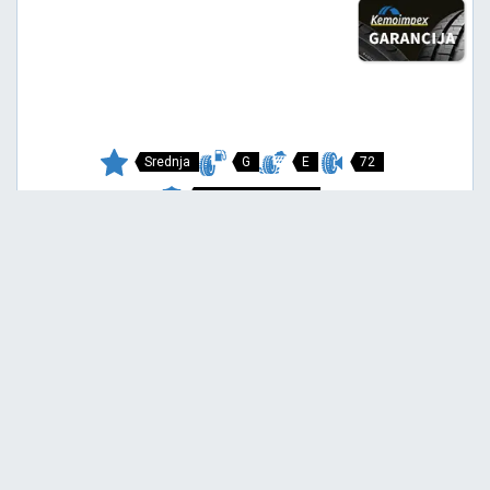
Srednja
G
E
72
Garancija 4 godine
Cena sa PDV-om
4.621,
RSD / KOM
75
4.865 RSD
SNOWAYS 4+
175/65 R14 82T