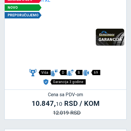
NOVO
PREPORUČUJEMO
Viša
D
B
69
Garancija 3 godine
Cena sa PDV-om
10.847,
RSD / KOM
10
12.019 RSD