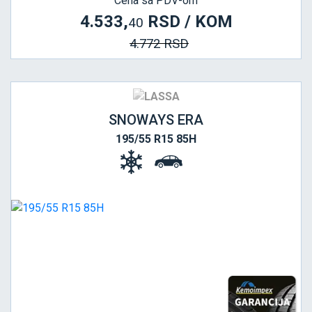
Cena sa PDV-om
4.533,
RSD / KOM
40
4.772 RSD
SNOWAYS ERA
195/55 R15 85H