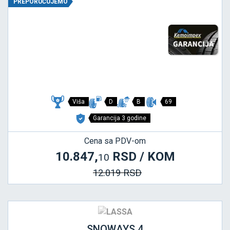
PREPORUČUJEMO
Viša
D
B
69
Garancija 3 godine
Cena sa PDV-om
10.847,
RSD / KOM
10
12.019 RSD
SNOWAYS 4