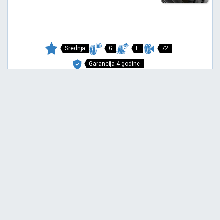
Srednja
G
E
72
Garancija 4 godine
Cena sa PDV-om
4.621,
RSD / KOM
75
4.865 RSD
SNOWAYS 4+
175/65 R14 82T