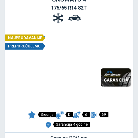
175/65 R14 82T
NAJPRODAVANIJE
PREPORUČUJEMO
Srednja
D
B
69
Garancija 4 godine