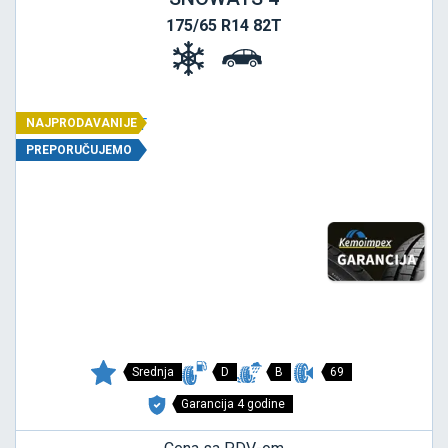
175/65 R14 82T
NAJPRODAVANIJE
PREPORUČUJEMO
Srednja
D
B
69
Garancija 4 godine