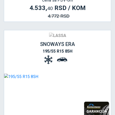
Cena sa PDV-om
4.533,
RSD / KOM
40
4.772 RSD
SNOWAYS ERA
195/55 R15 85H