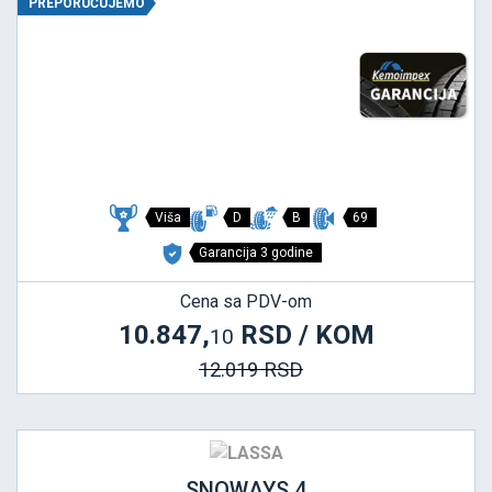
PREPORUČUJEMO
Viša
D
B
69
Garancija 3 godine
Cena sa PDV-om
10.847,
RSD / KOM
10
12.019 RSD
SNOWAYS 4