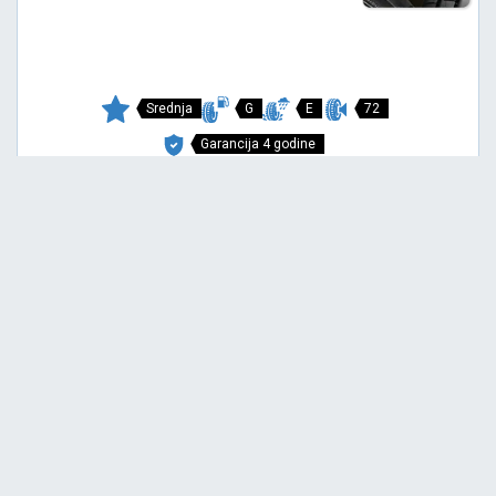
Srednja
G
E
72
Garancija 4 godine
Cena sa PDV-om
4.621,
RSD / KOM
75
4.865 RSD
SNOWAYS 4+
175/65 R14 82T