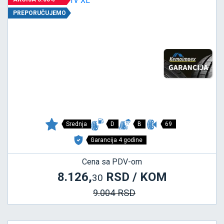
PREPORUČUJEMO
Srednja
D
B
69
Garancija 4 godine
Cena sa PDV-om
8.126,
RSD / KOM
30
9.004 RSD