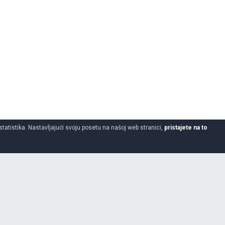
statistika. Nastavljajući svoju posetu na našoj web stranici,
pristajete na to