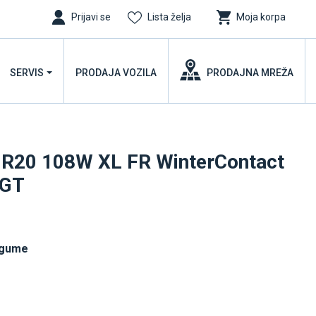
Prijavi se
Lista želja
Moja korpa
SERVIS
PRODAJA VOZILA
PRODAJNA MREŽA
R20 108W XL FR WinterContact
MGT
 gume