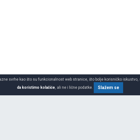
azne svrhe kao što su funkcionalnost web stranice, što bolje korisničko iskustvo, 
Slažem se
da koristimo kolačiće
, ali ne i lične podatke.
SPECIFIKACIJA