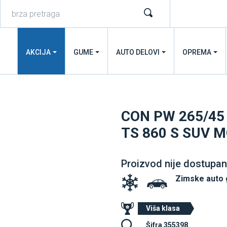
AKCIJA
GUME
AUTO DELOVI
OPREMA
CON PW 265/45 
TS 860 S SUV 
Proizvod nije dostupan
Zimske auto
Viša klasa
Šifra 355398