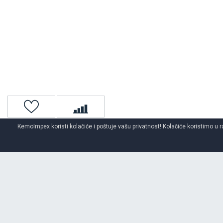
KemoImpex koristi kolačiće i poštuje vašu privatnost! Kolačiće koristimo u r
Naslovna
Auto gume
Zimske auto gume
O BRENDU