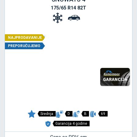
175/65 R14 82T
NAJPRODAVANIJE
PREPORUČUJEMO
Srednja
D
B
69
Garancija 4 godine