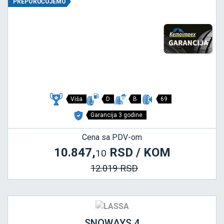
PREPORUČUJEMO
Viša
D
B
69
Garancija 3 godine
Cena sa PDV-om
10.847,
RSD / KOM
10
12.019 RSD
SNOWAYS 4