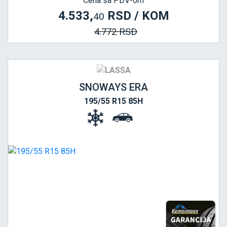
Cena sa PDV-om
4.533,
RSD / KOM
40
4.772 RSD
SNOWAYS ERA
195/55 R15 85H