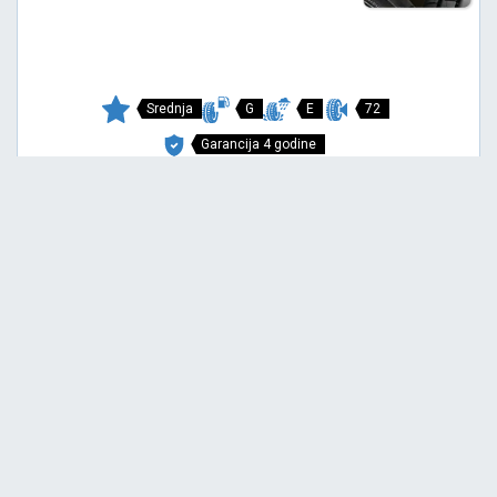
Srednja
G
E
72
Garancija 4 godine
Cena sa PDV-om
4.621,
RSD / KOM
75
4.865 RSD
SNOWAYS 4+
175/65 R14 82T