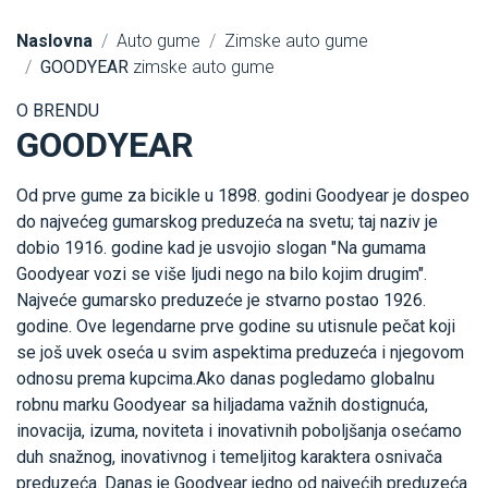
Naslovna
Auto gume
Zimske auto gume
GOODYEAR
zimske auto gume
O BRENDU
GOODYEAR
Od prve gume za bicikle u 1898. godini Goodyear je dospeo
do najvećeg gumarskog preduzeća na svetu; taj naziv je
dobio 1916. godine kad je usvojio slogan "Na gumama
Goodyear vozi se više ljudi nego na bilo kojim drugim".
Najveće gumarsko preduzeće je stvarno postao 1926.
godine. Ove legendarne prve godine su utisnule pečat koji
se još uvek oseća u svim aspektima preduzeća i njegovom
odnosu prema kupcima.Ako danas pogledamo globalnu
robnu marku Goodyear sa hiljadama važnih dostignuća,
inovacija, izuma, noviteta i inovativnih poboljšanja osećamo
duh snažnog, inovativnog i temeljitog karaktera osnivača
preduzeća. Danas je Goodyear jedno od najvećih preduzeća