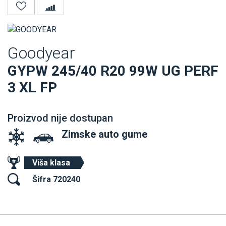
Goodyear
GYPW 245/40 R20 99W UG PERF
3 XL FP
Proizvod nije dostupan
Zimske auto gume
Viša klasa
Šifra 720240