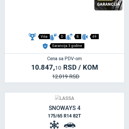
Viša
D
B
69
Garancija 3 godine
Cena sa PDV-om
10.847,
RSD / KOM
10
12.019 RSD
SNOWAYS 4
175/65 R14 82T