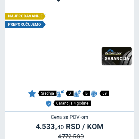
NAJPRODAVANIJE
PREPORUČUJEMO
Srednja
D
B
69
Garancija 4 godine
Cena sa PDV-om
4.533,
RSD / KOM
40
4.772 RSD