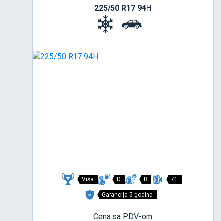
225/50 R17 94H
Viša
D
B
71
Garancija 5 godina
Cena sa PDV-om