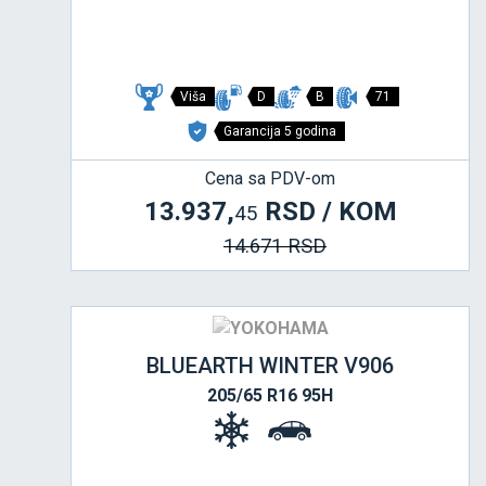
Viša
D
B
71
Garancija 5 godina
Cena sa PDV-om
13.937,
RSD / KOM
45
14.671 RSD
BLUEARTH WINTER V906
205/65 R16 95H