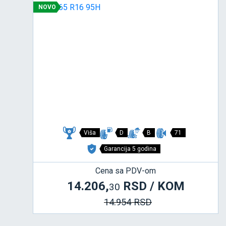
NOVO
Viša
D
B
71
Garancija 5 godina
Cena sa PDV-om
14.206,
RSD / KOM
30
14.954 RSD