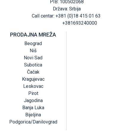
PIB: 100502068
Država: Srbija
Call centar: +381 (0)18 415 01 63
+381693240000
PRODAJNA MREŽA
Beograd
Niš
Novi Sad
Subotica
Čačak
Kragujevac
Leskovac
Pirot
Jagodina
Banja Luka
Bijeljina
Podgorica/Danilovgrad