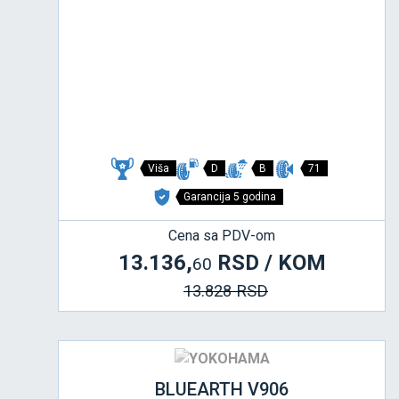
Viša
D
B
71
Garancija 5 godina
Cena sa PDV-om
13.136,
RSD / KOM
60
13.828 RSD
BLUEARTH V906