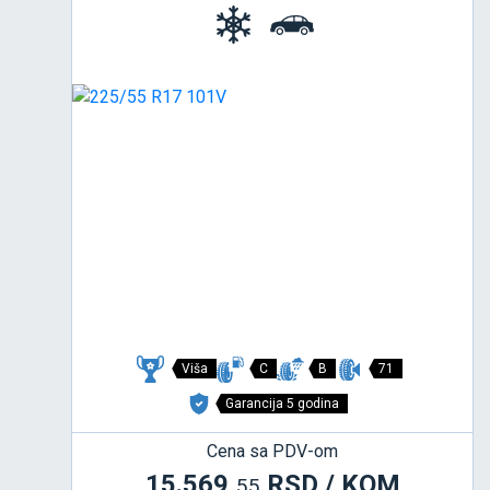
Viša
C
B
71
Garancija 5 godina
Cena sa PDV-om
15.569,
RSD / KOM
55