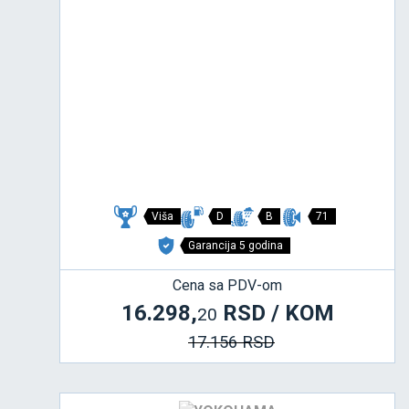
Viša
D
B
71
Garancija 5 godina
Cena sa PDV-om
16.298,
RSD / KOM
20
17.156 RSD