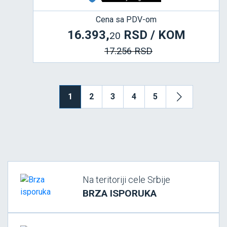
Cena sa PDV-om
16.393,
RSD / KOM
20
17.256 RSD
1
2
3
4
5
Na teritoriji cele Srbije
BRZA ISPORUKA