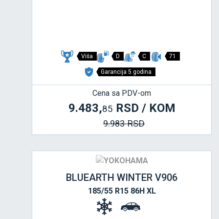
Viša
D
C
71
Garancija 5 godina
Cena sa PDV-om
9.483,
RSD / KOM
85
9.983 RSD
BLUEARTH WINTER V906
185/55 R15 86H XL