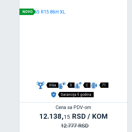
NOVO
Viša
D
C
71
Garancija 5 godina
Cena sa PDV-om
12.138,
RSD / KOM
15
12.777 RSD