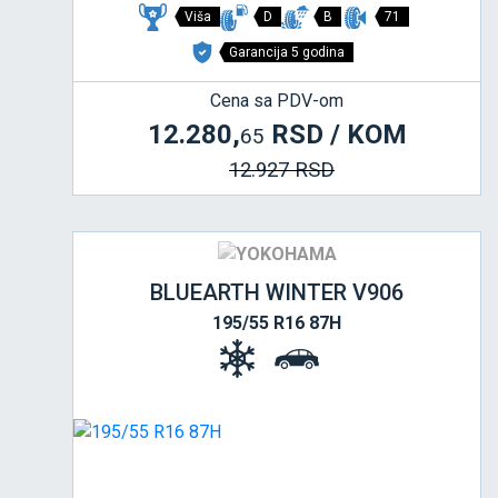
Viša
D
B
71
Garancija 5 godina
Cena sa PDV-om
12.280,
RSD / KOM
65
12.927 RSD
BLUEARTH WINTER V906
195/55 R16 87H