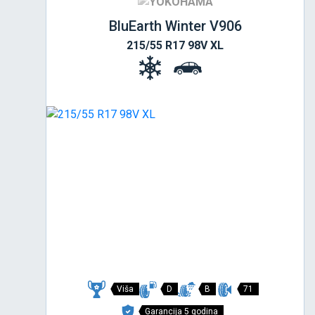
BluEarth Winter V906
215/55 R17 98V XL
Viša
D
B
71
Garancija 5 godina