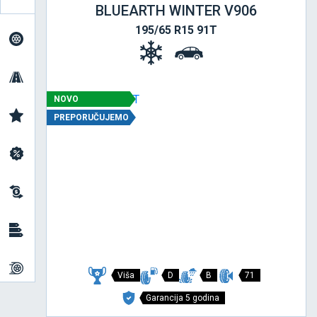
BLUEARTH WINTER V906
195/65 R15 91T
NOVO
PREPORUČUJEMO
Viša
D
B
71
Garancija 5 godina