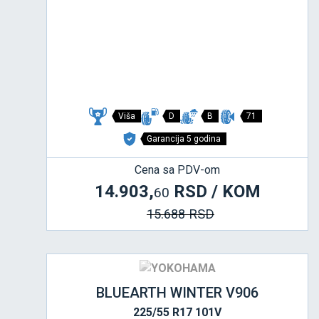
Viša
D
B
71
Garancija 5 godina
Cena sa PDV-om
14.903,
RSD / KOM
60
15.688 RSD
BLUEARTH WINTER V906
225/55 R17 101V