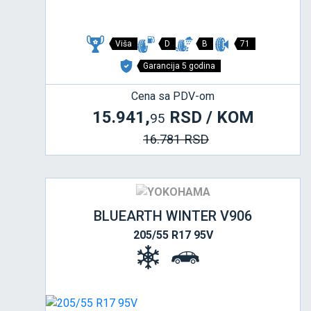
Viša
D
B
71
Garancija 5 godina
Cena sa PDV-om
15.941,
RSD / KOM
95
16.781 RSD
BLUEARTH WINTER V906
205/55 R17 95V