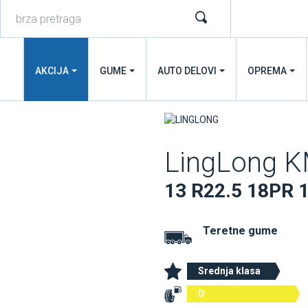
AKCIJA
GUME
AUTO DELOVI
OPREMA
LingLong 
13 R22.5 18PR 
Teretne gume
Srednja klasa
D