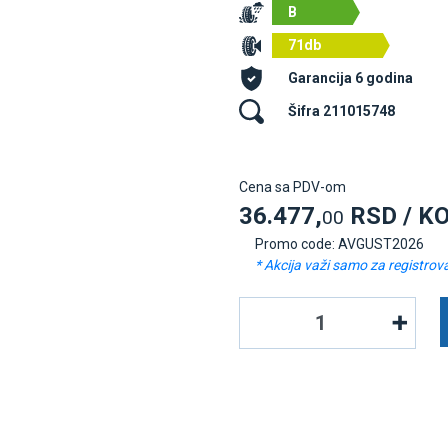
B
71db
Garancija 6 godina
Šifra 211015748
Cena sa PDV-om
36.477,
RSD / K
00
Promo code: AVGUST2026
* Akcija važi samo za registrov