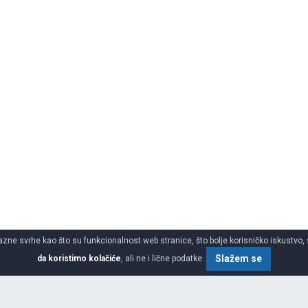
azne svrhe kao što su funkcionalnost web stranice, što bolje korisničko iskustvo, 
Slažem se
da koristimo kolačiće
, ali ne i lične podatke.