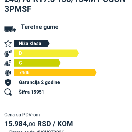
3PMSF
Teretne gume
Niža klasa
D
C
74db
Garancija 2 godine
Šifra 15951
Cena sa PDV-om
15.984,
RSD / KOM
00