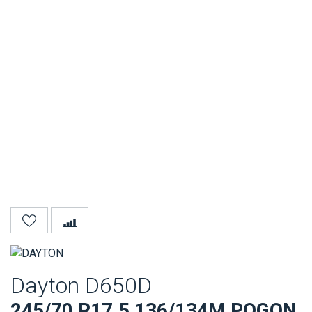
Dayton D650D
245/70 R17.5 136/134M POGON