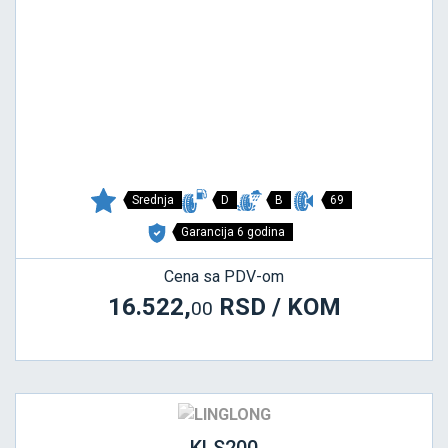
Srednja
D
B
69
Garancija 6 godina
Cena sa PDV-om
16.522,
RSD / KOM
00