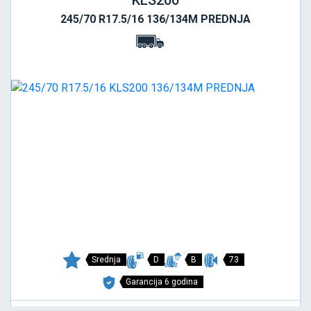
KLS200
245/70 R17.5/16 136/134M PREDNJA
Srednja
D
B
73
Garancija 6 godina