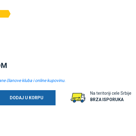
OM
ane članove kluba i online kupovinu.
Na teritoriji cele Srbije
DODAJ U KORPU
BRZA ISPORUKA