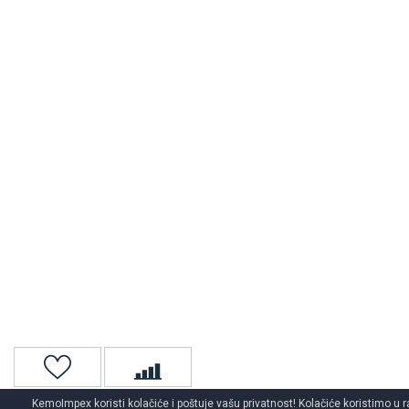
KemoImpex koristi kolačiće i poštuje vašu privatnost! Kolačiće koristimo u r