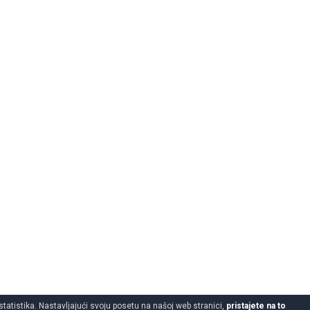
statistika. Nastavljajući svoju posetu na našoj web stranici,
pristajete na to