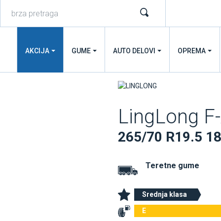
AKCIJA
GUME
AUTO DELOVI
OPREMA
LingLong F
265/70 R19.5 1
Teretne gume
Srednja klasa
E