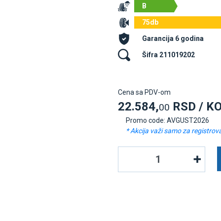
B
75db
Garancija 6 godina
Šifra 211019202
Cena sa PDV-om
22.584,
RSD / K
00
Promo code: AVGUST2026
* Akcija važi samo za registrov