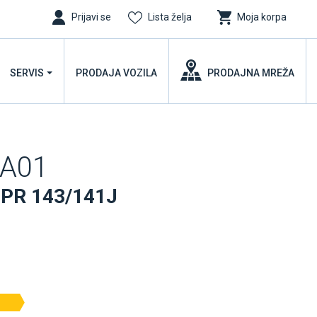
Prijavi se
Lista želja
Moja korpa
SERVIS
PRODAJA VOZILA
PRODAJNA MREŽA
-A01
8PR 143/141J