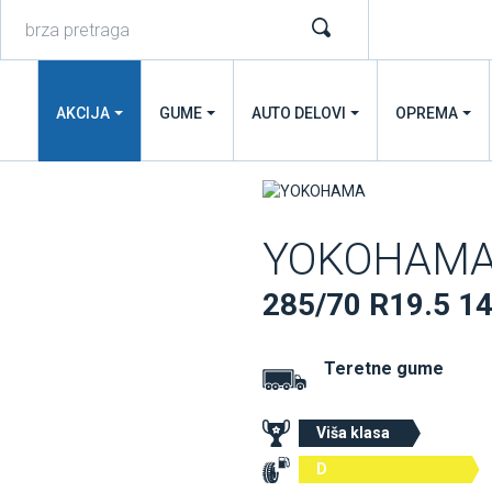
AKCIJA
GUME
AUTO DELOVI
OPREMA
YOKOHAMA
285/70 R19.5 
Teretne gume
Viša klasa
D