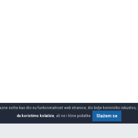
azne svrhe kao što su funkcionalnost web stranice, što bolje korisničko iskustvo, 
Slažem se
da koristimo kolačiće
, ali ne i lične podatke.