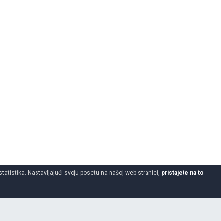
statistika. Nastavljajući svoju posetu na našoj web stranici,
pristajete na to