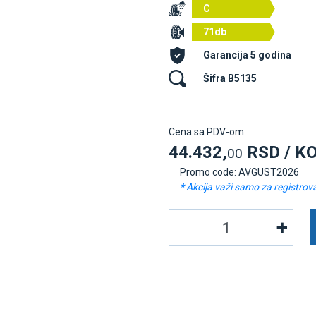
C
71db
Garancija 5 godina
Šifra B5135
Cena sa PDV-om
44.432,
RSD / K
00
Promo code: AVGUST2026
* Akcija važi samo za registrov