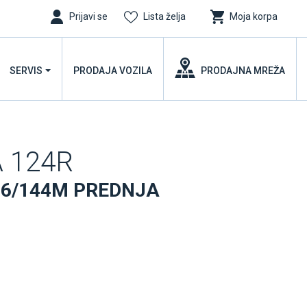
Prijavi se
Lista želja
Moja korpa
SERVIS
PRODAJA VOZILA
PRODAJNA MREŽA
 124R
146/144M PREDNJA