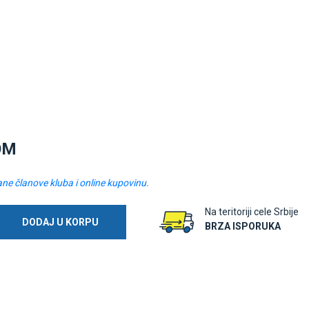
OM
ane članove kluba i online kupovinu.
Na teritoriji cele Srbije
DODAJ U KORPU
BRZA ISPORUKA