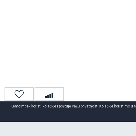
KemoImpex koristi kolačiće i poštuje vašu privatnost! Kolačiće koristimo u r