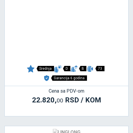
Srednja
D
B
73
Garancija 6 godina
Cena sa PDV-om
22.820,
RSD / KOM
00