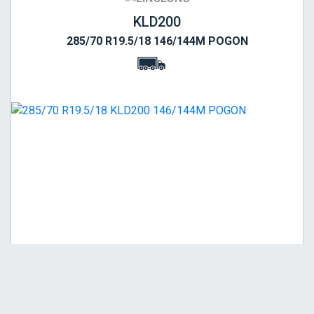
KLD200
285/70 R19.5/18 146/144M POGON
Srednja
E
C
73
Garancija 6 godina