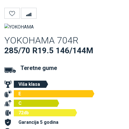
YOKOHAMA 704R
285/70 R19.5 146/144M
Teretne gume
Viša klasa
E
C
72db
Garancija 5 godina