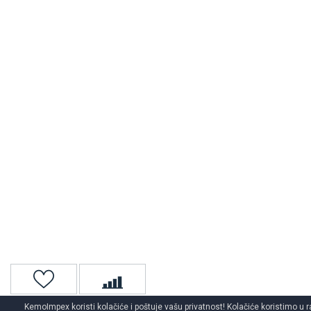
KemoImpex koristi kolačiće i poštuje vašu privatnost! Kolačiće koristimo u r