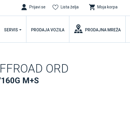
Prijavi se
Lista želja
Moja korpa
SERVIS
PRODAJA VOZILA
PRODAJNA MREŽA
OFFROAD ORD
/160G M+S