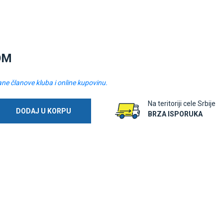
OM
ane članove kluba i online kupovinu.
Na teritoriji cele Srbije
DODAJ U KORPU
BRZA ISPORUKA