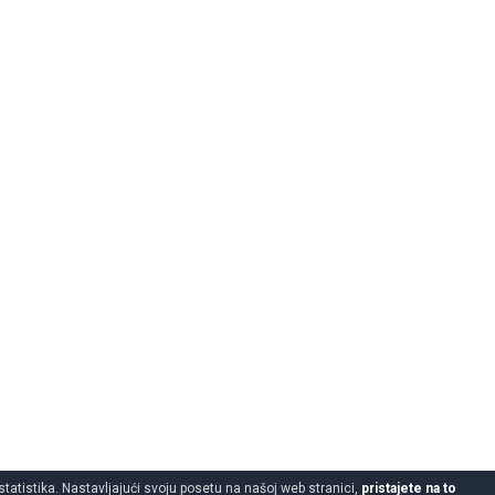
statistika. Nastavljajući svoju posetu na našoj web stranici,
pristajete na to