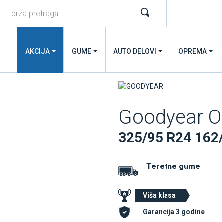
AKCIJA
GUME
AUTO DELOVI
OPREMA
Goodyear 
325/95 R24 162
Teretne gume
Viša klasa
Garancija 3 godine