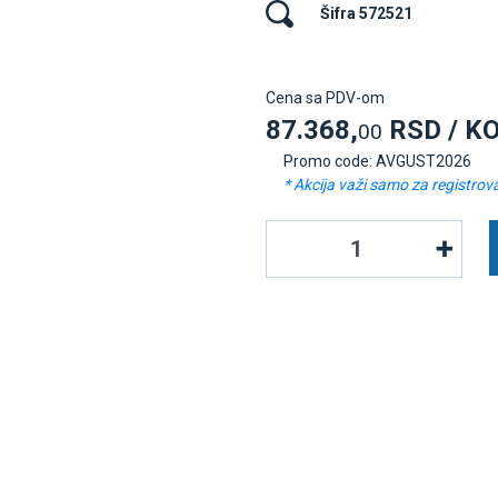
Šifra 572521
Cena sa PDV-om
87.368,
RSD / K
00
Promo code: AVGUST2026
* Akcija važi samo za registrov