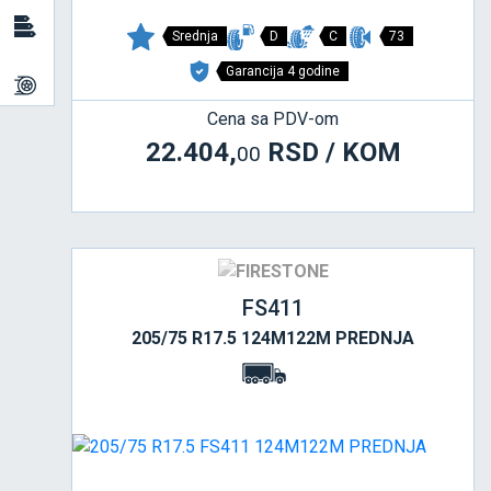
Srednja
D
C
73
Garancija 4 godine
Cena sa PDV-om
22.404,
RSD / KOM
00
FS411
205/75 R17.5 124M122M PREDNJA