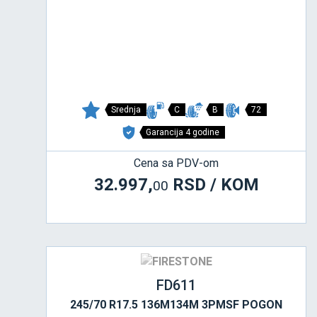
Srednja
C
B
72
Garancija 4 godine
Cena sa PDV-om
32.997,
RSD / KOM
00
FD611
245/70 R17.5 136M134M 3PMSF POGON