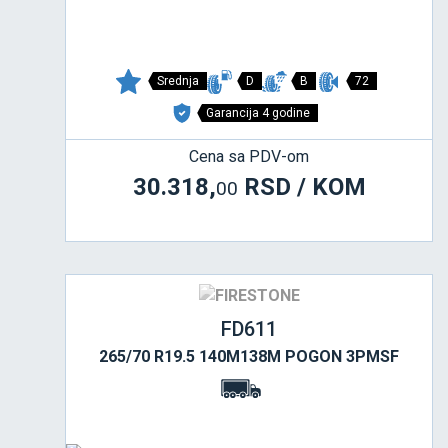
Srednja
D
B
72
Garancija 4 godine
Cena sa PDV-om
30.318,
RSD / KOM
00
FD611
265/70 R19.5 140M138M POGON 3PMSF