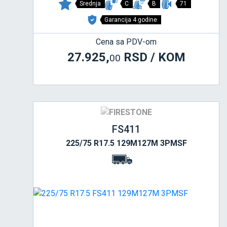
Srednja
C
B
71
Garancija 4 godine
Cena sa PDV-om
27.925,
RSD / KOM
00
FS411
225/75 R17.5 129M127M 3PMSF