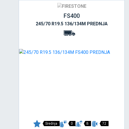
FS400
245/70 R19.5 136/134M PREDNJA
Srednja
D
B
72