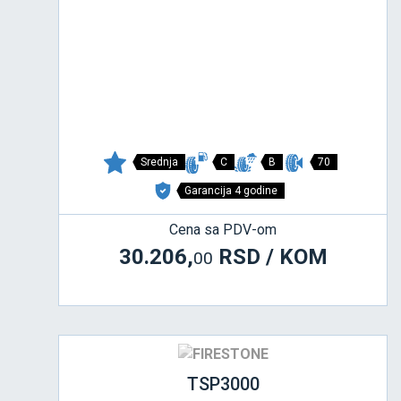
Srednja
C
B
70
Garancija 4 godine
Cena sa PDV-om
30.206,
RSD / KOM
00
TSP3000