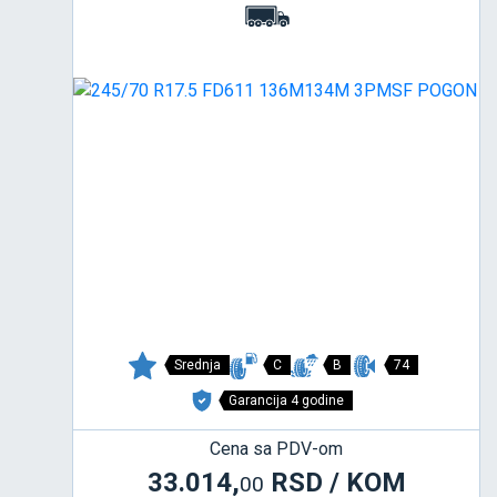
Srednja
C
B
74
Garancija 4 godine
Cena sa PDV-om
33.014,
RSD / KOM
00