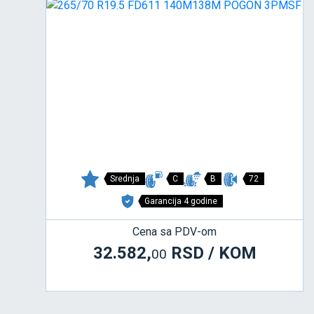
Srednja
C
B
72
Garancija 4 godine
Cena sa PDV-om
32.582,
RSD / KOM
00