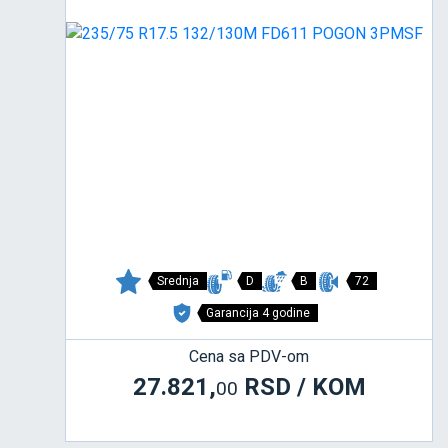
Srednja
D
B
72
Garancija 4 godine
Cena sa PDV-om
27.821,
RSD / KOM
00