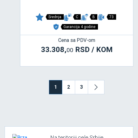
Srednja
C
B
73
Garancija 4 godine
Cena sa PDV-om
33.308,
RSD / KOM
00
1
2
3
Na teritoriji cele Srbije