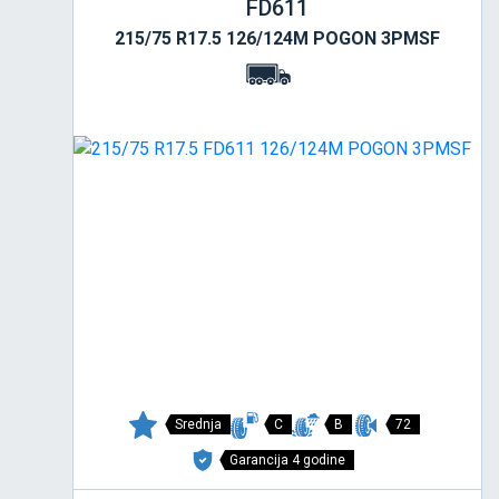
FD611
215/75 R17.5 126/124M POGON 3PMSF
Srednja
C
B
72
Garancija 4 godine