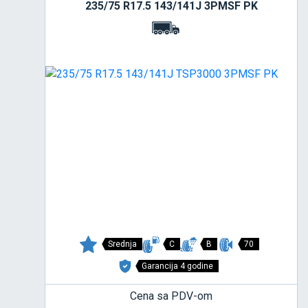
235/75 R17.5 143/141J 3PMSF PK
Srednja
C
B
70
Garancija 4 godine
Cena sa PDV-om