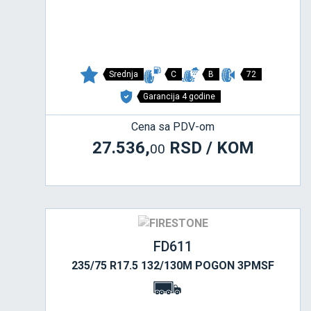
Srednja
C
B
72
Garancija 4 godine
Cena sa PDV-om
27.536,
RSD / KOM
00
FD611
235/75 R17.5 132/130M POGON 3PMSF