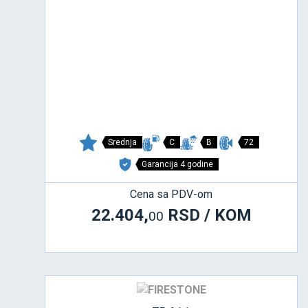
Srednja
C
B
72
Garancija 4 godine
Cena sa PDV-om
22.404,
RSD / KOM
00