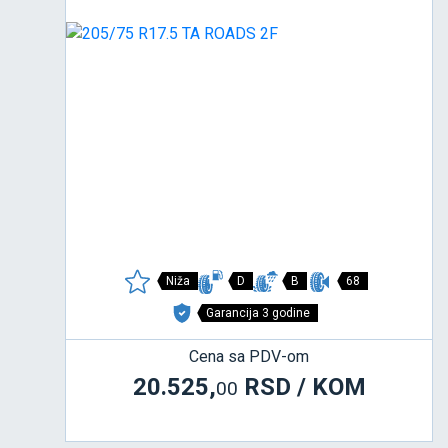
Niža
D
B
68
Garancija 3 godine
Cena sa PDV-om
20.525,
RSD / KOM
00