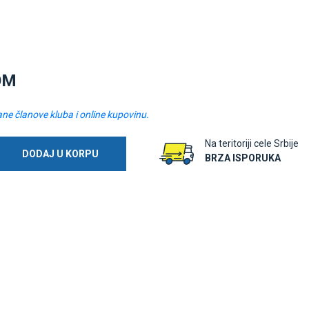
OM
ane članove kluba i online kupovinu.
Na teritoriji cele Srbije
DODAJ U KORPU
BRZA ISPORUKA