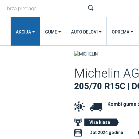
AKCIJA
GUME
AUTO DELOVI
OPREMA
Michelin A
205/70 R15C | 
Kombi gume 
Viša klasa
Dot 2024 godina