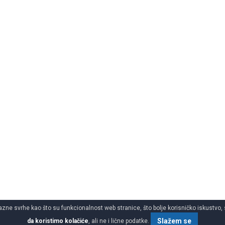
azne svrhe kao što su funkcionalnost web stranice, što bolje korisničko iskustvo, 
Slažem se
da koristimo kolačiće
, ali ne i lične podatke.