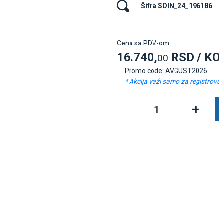
Šifra SDIN_24_196186
Cena sa PDV-om
16.740,
RSD / K
00
Promo code: AVGUST2026
* Akcija važi samo za registrov