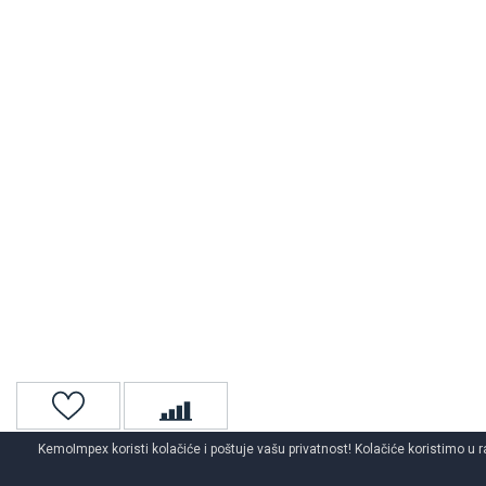
KemoImpex koristi kolačiće i poštuje vašu privatnost! Kolačiće koristimo u r