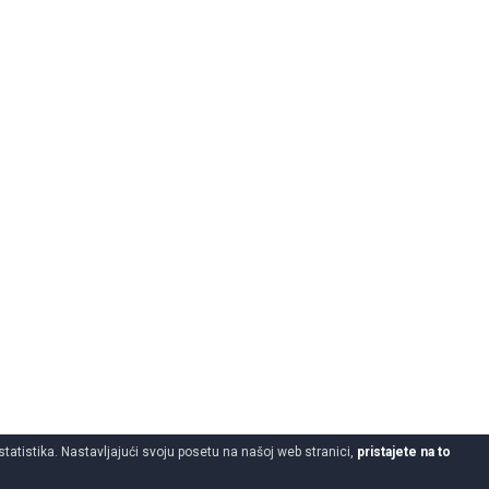
statistika. Nastavljajući svoju posetu na našoj web stranici,
pristajete na to