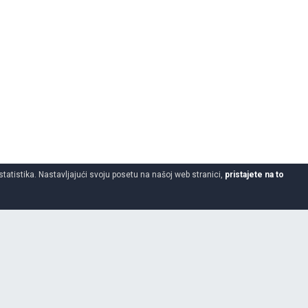
statistika. Nastavljajući svoju posetu na našoj web stranici,
pristajete na to