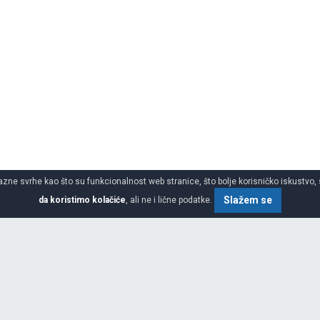
azne svrhe kao što su funkcionalnost web stranice, što bolje korisničko iskustvo, 
Slažem se
da koristimo kolačiće
, ali ne i lične podatke.
SPECIFIKACIJA