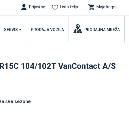
Prijavi se
Lista želja
Moja korpa
SERVIS
PRODAJA VOZILA
PRODAJNA MREŽA
R15C 104/102T VanContact A/S
za sve sezone