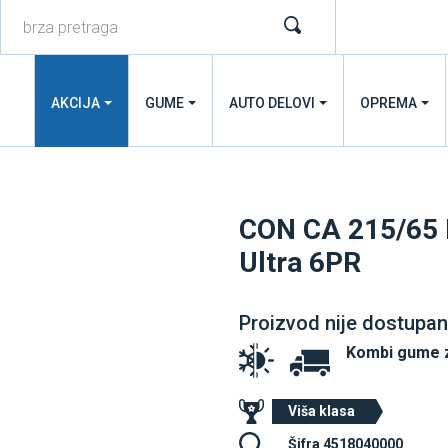
AKCIJA
GUME
AUTO DELOVI
OPREMA
CON CA 215/65 
Ultra 6PR
Proizvod nije dostupan
Kombi gume 
Viša klasa
Šifra 4518040000