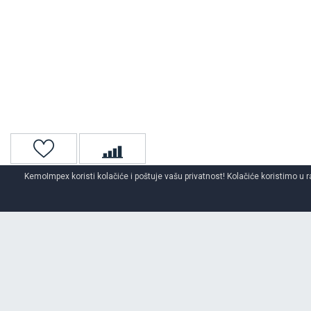
KemoImpex koristi kolačiće i poštuje vašu privatnost! Kolačiće koristimo u r
Naslovna
Gume za kombi
Kombi gume za sve sezone
O BRENDU