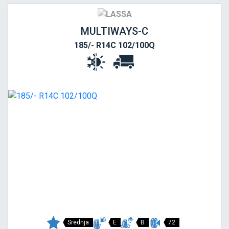
MULTIWAYS-C
185/- R14C 102/100Q
Srednja
E
B
72