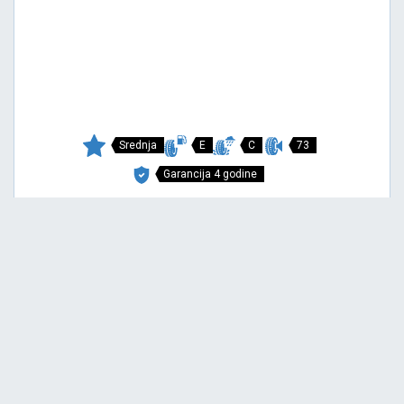
Srednja
E
C
73
Garancija 4 godine
Cena sa PDV-om
8.893,
RSD / KOM
00
MULTIWAYS-C
195/- R14C 106Q