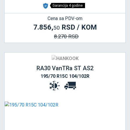
Garancija 4 godine
Cena sa PDV-om
7.856,
RSD / KOM
50
8.270 RSD
RA30 VanTRa ST AS2
195/70 R15C 104/102R