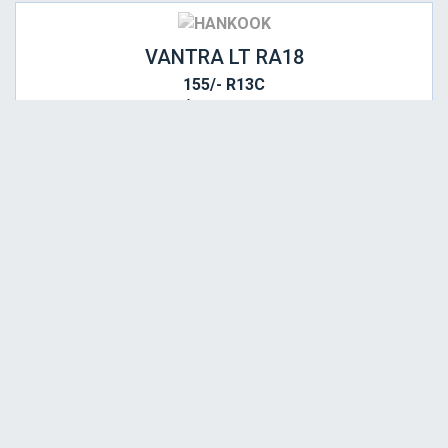
VANTRA LT RA18
155/- R13C
STARI DOT 2022
LAGER 1 KOM
Srednja