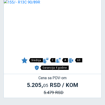
Srednja
F
A
69
Garancija 4 godine
Cena sa PDV-om
5.205,
RSD / KOM
05
5.479 RSD