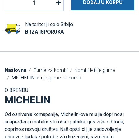
DODAJ U KORPU
Na teritoriji cele Srbije
BRZA ISPORUKA
Naslovna
Gume za kombi
Kombi letnje gume
MICHELIN
letnje gume za kombi
O BRENDU
MICHELIN
Od osnivanja komapanije, Michelin-ova misija doprinosi
unapređenju mobilnosti roba i putnika i još više od toga,
doprinos razvoju društva. Naš opšti cilj je zadovoljenje
osnovne ljudske potrebe za druženjem, razmenom