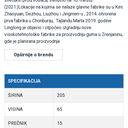
svetskih proizvođača, trenutno na 10. mestu
(2021.)Lokacije na kojima se nalaze glavne fabrike su u Kini:
Zhaoyuan, Dezhou, Liuzhou i Jingmen-u , 2014. otvorena
prva fabrika u Chonburiju, Tajlandu.Marta 2019. godine
Linglong je objavio i otpočeo izgradnju nove
visokotehnološke fabrike za proizvodnju guma u Zrenjaninu,
gde je planirana proizvodnja
Opširnije o brendu
SPECIFIKACIJA
ŠIRINA
205
VISINA
65
PREČNIK
15