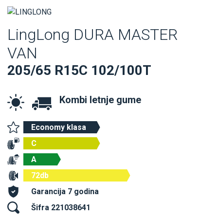
LingLong DURA MASTER
VAN
205/65 R15C 102/100T
Kombi letnje gume
Economy klasa
C
A
72db
Garancija 7 godina
Šifra 221038641