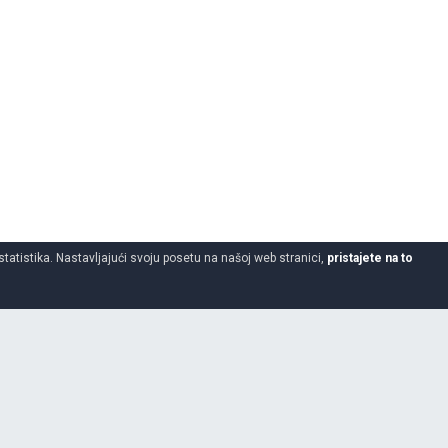
statistika. Nastavljajući svoju posetu na našoj web stranici,
pristajete na to