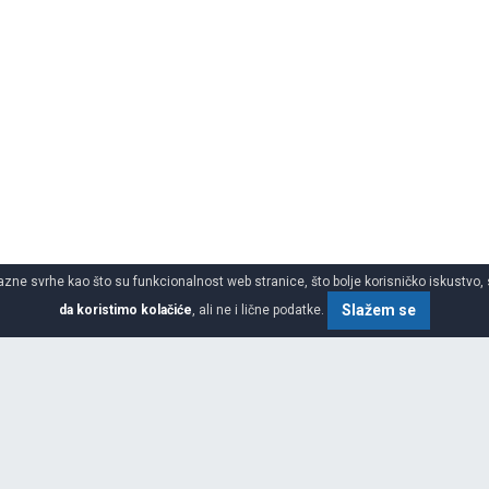
azne svrhe kao što su funkcionalnost web stranice, što bolje korisničko iskustvo, 
Slažem se
da koristimo kolačiće
, ali ne i lične podatke.
SPECIFIKACIJA