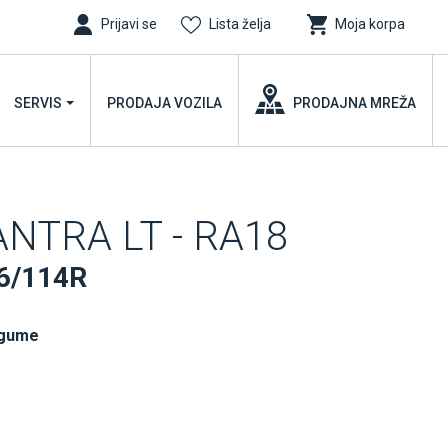
Prijavi se
Lista želja
Moja korpa
SERVIS
PRODAJA VOZILA
PRODAJNA MREŽA
NTRA LT - RA18
6/114R
 gume