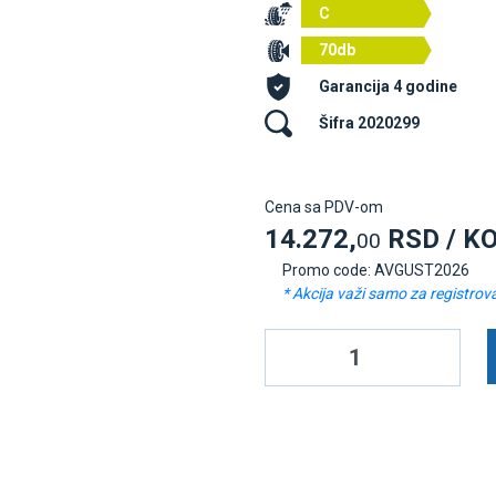
C
70db
Garancija 4 godine
Šifra 2020299
Cena sa PDV-om
14.272,
RSD / K
00
Promo code: AVGUST2026
* Akcija važi samo za registrov