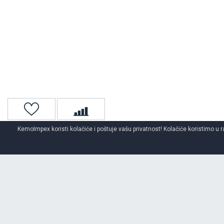
KemoImpex koristi kolačiće i poštuje vašu privatnost! Kolačiće koristimo u r
Naslovna
Gume za kombi
Kombi letnje gume
Hankook
SPECIFIKACIJA DEZENA
VANTRA LT - RA18