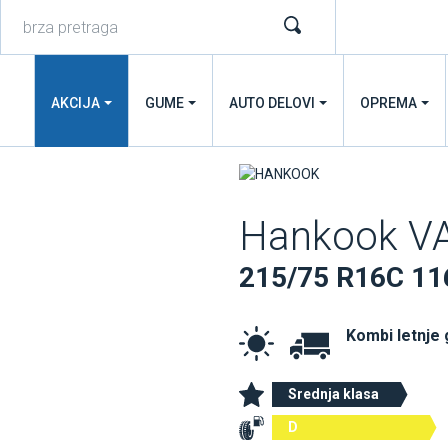
AKCIJA
GUME
AUTO DELOVI
OPREMA
Hankook VA
215/75 R16C 11
Kombi letnje
Srednja klasa
D