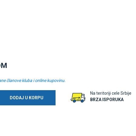
OM
ane članove kluba i online kupovinu.
Na teritoriji cele Srbije
DODAJ U KORPU
BRZA ISPORUKA