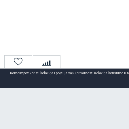
KemoImpex koristi kolačiće i poštuje vašu privatnost! Kolačiće koristimo u r
Naslovna
Gume za kombi
Kombi letnje gume
O BRENDU