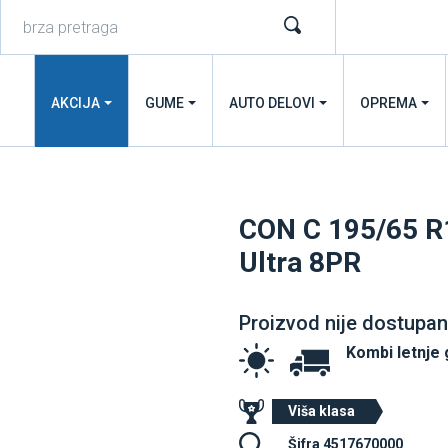
AKCIJA
GUME
AUTO DELOVI
OPREMA
CON C 195/65 R
Ultra 8PR
Proizvod nije dostupan
Kombi letnje
Viša klasa
Šifra 4517670000