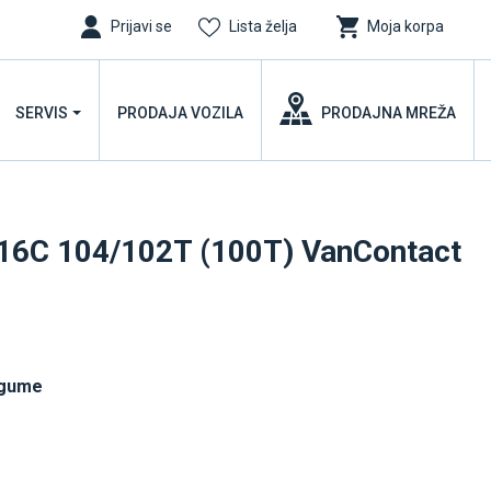
Prijavi se
Lista želja
Moja korpa
SERVIS
PRODAJA VOZILA
PRODAJNA MREŽA
16C 104/102T (100T) VanContact
 gume