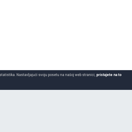
statistika. Nastavljajući svoju posetu na našoj web stranici,
pristajete na to