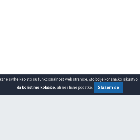
azne svrhe kao što su funkcionalnost web stranice, što bolje korisničko iskustvo, 
Slažem se
da koristimo kolačiće
, ali ne i lične podatke.
SPECIFIKACIJA