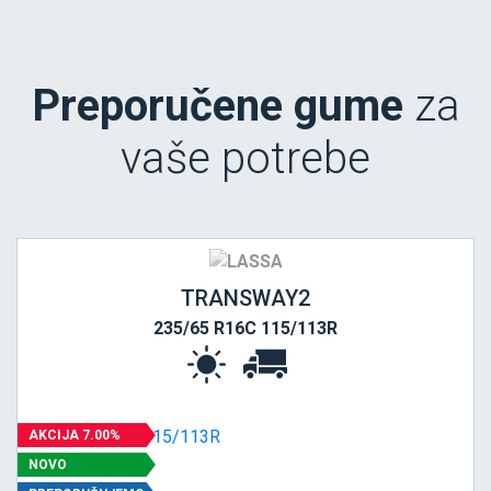
Preporučene gume
za
vaše potrebe
TRANSWAY2
235/65 R16C 115/113R
AKCIJA 7.00%
NOVO