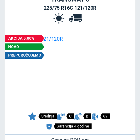
225/75 R16C 121/120R
AKCIJA 5.00%
NOVO
PREPORUČUJEMO
Srednja
C
B
69
Garancija 4 godine