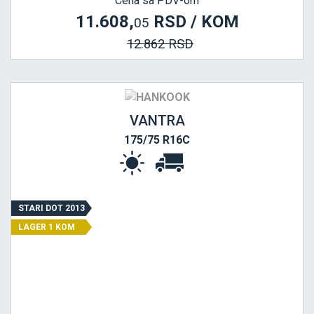
Cena sa PDV-om
11.608,
RSD / KOM
05
12.862 RSD
VANTRA
175/75 R16C
STARI DOT 2013
LAGER 1 KOM