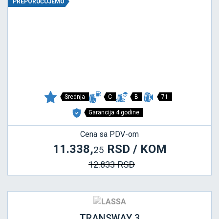
PREPORUČUJEMO
Srednja
C
B
71
Garancija 4 godine
Cena sa PDV-om
11.338,
RSD / KOM
25
12.833 RSD
TRANSWAY 3