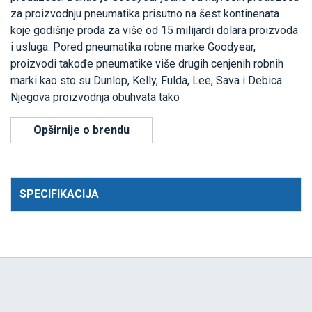
za proizvodnju pneumatika prisutno na šest kontinenata
koje godišnje proda za više od 15 milijardi dolara proizvoda
i usluga. Pored pneumatika robne marke Goodyear,
proizvodi takođe pneumatike više drugih cenjenih robnih
marki kao sto su Dunlop, Kelly, Fulda, Lee, Sava i Debica.
Njegova proizvodnja obuhvata tako
Opširnije o brendu
SPECIFIKACIJA