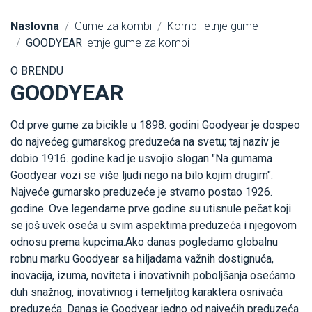
Naslovna
Gume za kombi
Kombi letnje gume
GOODYEAR
letnje gume za kombi
O BRENDU
GOODYEAR
Od prve gume za bicikle u 1898. godini Goodyear je dospeo
do najvećeg gumarskog preduzeća na svetu; taj naziv je
dobio 1916. godine kad je usvojio slogan "Na gumama
Goodyear vozi se više ljudi nego na bilo kojim drugim".
Najveće gumarsko preduzeće je stvarno postao 1926.
godine. Ove legendarne prve godine su utisnule pečat koji
se još uvek oseća u svim aspektima preduzeća i njegovom
odnosu prema kupcima.Ako danas pogledamo globalnu
robnu marku Goodyear sa hiljadama važnih dostignuća,
inovacija, izuma, noviteta i inovativnih poboljšanja osećamo
duh snažnog, inovativnog i temeljitog karaktera osnivača
preduzeća. Danas je Goodyear jedno od najvećih preduzeća