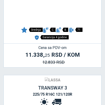
Srednja
C
B
71
Garancija 4 godine
Cena sa PDV-om
11.338,
RSD / KOM
25
12.833 RSD
TRANSWAY 3
225/75 R16C 121/120R