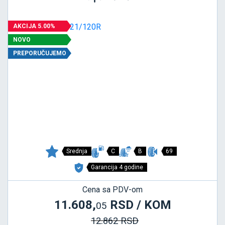
AKCIJA 5.00%
NOVO
PREPORUČUJEMO
Srednja
C
B
69
Garancija 4 godine
Cena sa PDV-om
11.608,
RSD / KOM
05
12.862 RSD