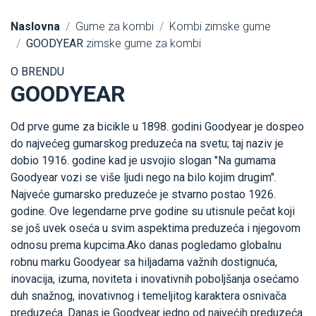
Naslovna
Gume za kombi
Kombi zimske gume
GOODYEAR
zimske gume za kombi
O BRENDU
GOODYEAR
Od prve gume za bicikle u 1898. godini Goodyear je dospeo
do najvećeg gumarskog preduzeća na svetu; taj naziv je
dobio 1916. godine kad je usvojio slogan "Na gumama
Goodyear vozi se više ljudi nego na bilo kojim drugim".
Najveće gumarsko preduzeće je stvarno postao 1926.
godine. Ove legendarne prve godine su utisnule pečat koji
se još uvek oseća u svim aspektima preduzeća i njegovom
odnosu prema kupcima.Ako danas pogledamo globalnu
robnu marku Goodyear sa hiljadama važnih dostignuća,
inovacija, izuma, noviteta i inovativnih poboljšanja osećamo
duh snažnog, inovativnog i temeljitog karaktera osnivača
preduzeća. Danas je Goodyear jedno od najvećih preduzeća