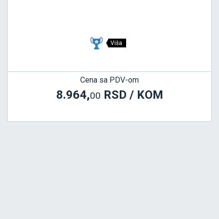
Viša
Cena sa PDV-om
8.964,
RSD / KOM
00
BATTLAX SCOOTER
110/70-16 52S FRONT Prednja SCOOTER