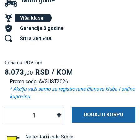
Moto gume
Viša klasa
Garancija 3 godine
Šifra 3846400
Cena sa PDV-om
8.073,
RSD / KOM
00
Promo code: AVGUST2026
* Akcija važi samo za registrovane članove kluba i online
kupovinu.
DODAJ U KORPU
Na teritoriji cele Srbije