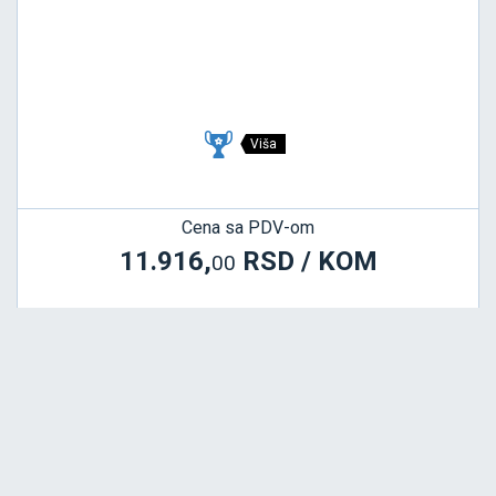
Viša
Cena sa PDV-om
11.916,
RSD / KOM
00
BATTLAX SCOOTER 2
120/70 R15 56H FRONT