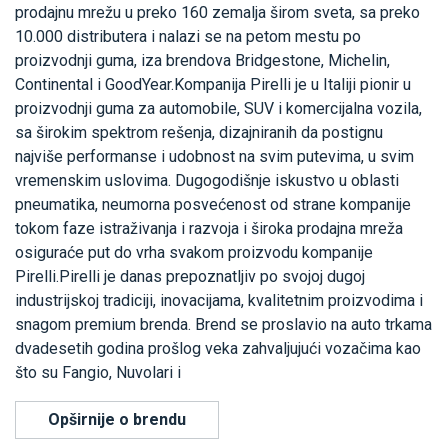
prodajnu mrežu u preko 160 zemalja širom sveta, sa preko
10.000 distributera i nalazi se na petom mestu po
proizvodnji guma, iza brendova Bridgestone, Michelin,
Continental i GoodYear.Kompanija Pirelli je u Italiji pionir u
proizvodnji guma za automobile, SUV i komercijalna vozila,
sa širokim spektrom rešenja, dizajniranih da postignu
najviše performanse i udobnost na svim putevima, u svim
vremenskim uslovima. Dugogodišnje iskustvo u oblasti
pneumatika, neumorna posvećenost od strane kompanije
tokom faze istraživanja i razvoja i široka prodajna mreža
osiguraće put do vrha svakom proizvodu kompanije
Pirelli.Pirelli je danas prepoznatljiv po svojoj dugoj
industrijskoj tradiciji, inovacijama, kvalitetnim proizvodima i
snagom premium brenda. Brend se proslavio na auto trkama
dvadesetih godina prošlog veka zahvaljujući vozačima kao
što su Fangio, Nuvolari i
Opširnije o brendu