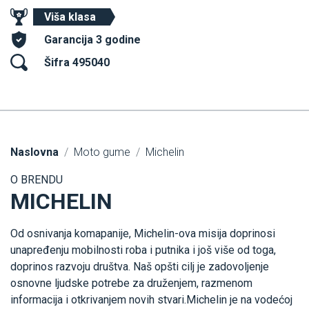
Viša klasa
Garancija 3 godine
Šifra 495040
Naslovna
Moto gume
Michelin
O BRENDU
MICHELIN
Od osnivanja komapanije, Michelin-ova misija doprinosi
unapređenju mobilnosti roba i putnika i još više od toga,
doprinos razvoju društva. Naš opšti cilj je zadovoljenje
osnovne ljudske potrebe za druženjem, razmenom
informacija i otkrivanjem novih stvari.Michelin je na vodećoj