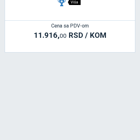
Viša
Cena sa PDV-om
11.916,
RSD / KOM
00
BATTLAX SCOOTER 2
120/70 R15 56H FRONT