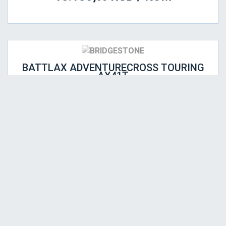
BATTLAX ADVENTURECROSS TOURING
AX41T
160/60 R15 67H