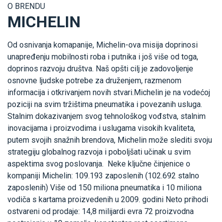
O BRENDU
MICHELIN
Od osnivanja komapanije, Michelin-ova misija doprinosi
unapređenju mobilnosti roba i putnika i još više od toga,
doprinos razvoju društva. Naš opšti cilj je zadovoljenje
osnovne ljudske potrebe za druženjem, razmenom
informacija i otkrivanjem novih stvari.Michelin je na vodećoj
poziciji na svim tržištima pneumatika i povezanih usluga.
Stalnim dokazivanjem svog tehnološkog vođstva, stalnim
inovacijama i proizvodima i uslugama visokih kvaliteta,
putem svojih snažnih brendova, Michelin može slediti svoju
strategiju globalnog razvoja i poboljšati učinak u svim
aspektima svog poslovanja. Neke ključne činjenice o
kompaniji Michelin: 109.193 zaposlenih (102.692 stalno
zaposlenih) Više od 150 miliona pneumatika i 10 miliona
vodiča s kartama proizvedenih u 2009. godini Neto prihodi
ostvareni od prodaje: 14,8 milijardi evra 72 proizvodna