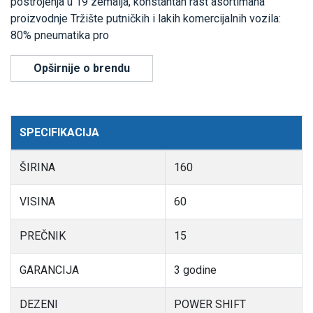
postrojenja u 19 zemalja, konstantan rast asortimana
proizvodnje Tržište putničkih i lakih komercijalnih vozila:
80% pneumatika pro
Opširnije o brendu
SPECIFIKACIJA
ŠIRINA
160
VISINA
60
PREČNIK
15
GARANCIJA
3 godine
DEZENI
POWER SHIFT