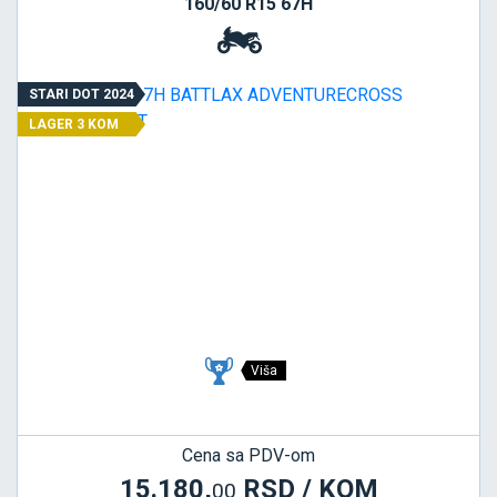
160/60 R15 67H
STARI DOT 2024
LAGER 3 KOM
Viša
Cena sa PDV-om
15.180,
RSD / KOM
00