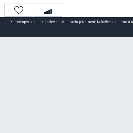
KemoImpex koristi kolačiće i poštuje vašu privatnost! Kolačiće koristimo u r
Naslovna
Traktorske gume
ALLIANCE
traktorske gume
O BRENDU
ALLIANCE
Alliance Tire Company Ltd. je kompanija za proizvodnju guma sa sedi
proizvodi i prodaje gume za poljoprivredne, višenamenske i industrijsk
Latinskoj Americi. Ima tri proizvodna pogona u Haderi (Izrael); Tirunelvel
Opširnije o brendu