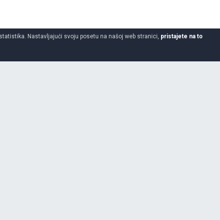
statistika. Nastavljajući svoju posetu na našoj web stranici,
pristajete na to
420
85
34
5 godina