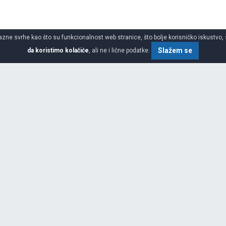
azne svrhe kao što su funkcionalnost web stranice, što bolje korisničko iskustvo, 
Slažem se
da koristimo kolačiće
, ali ne i lične podatke.
SPECIFIKACIJA
ŠIRINA
štem u Bombaju, Indiji koja
e klijente u Evropi, SAD, Japanu i
li i Dahej (Indija).
VISINA
PREČNIK
GARANCIJA