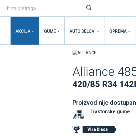
AKCIJA
GUME
AUTO DELOVI
OPREMA
Alliance 48
420/85 R34 142
Proizvod nije dostupan
Traktorske gume
Viša klasa