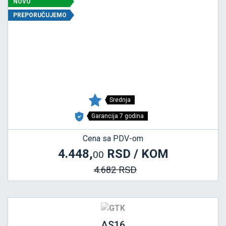
NOVO
PREPORUČUJEMO
Srednja
Garancija 7 godina
Cena sa PDV-om
4.448,
RSD / KOM
00
4.682 RSD
AS16