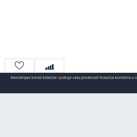
KemoImpex koristi kolačiće i poštuje vašu privatnost! Kolačiće koristimo u r
Naslovna
Traktorske gume
O BRENDU