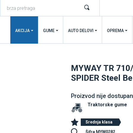
AKCIJA
GUME
AUTO DELOVI
OPREMA
MYWAY TR 710/
SPIDER Steel Be
Proizvod nije dostupan
Traktorske gume
Srednja klasa
Šifra MYW0282