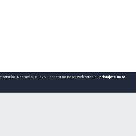
statistika. Nastavljajući svoju posetu na našoj web stranici,
pristajete na to