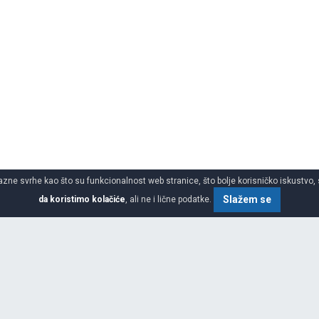
azne svrhe kao što su funkcionalnost web stranice, što bolje korisničko iskustvo, 
Slažem se
da koristimo kolačiće
, ali ne i lične podatke.
SPECIFIKACIJA