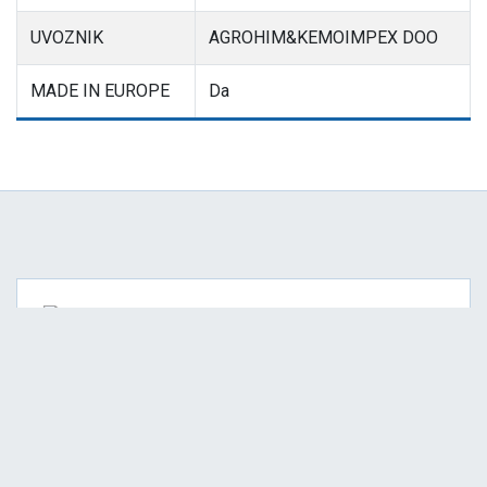
UVOZNIK
AGROHIM&KEMOIMPEX DOO
MADE IN EUROPE
Da
Na teritoriji cele Srbije
BRZA ISPORUKA
Platite online na 12 rata
SVI NAČINI PLAĆANJA