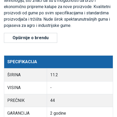
tehnologiju, što znači da su u mogućnosti da brzo i
ekonomično pripreme kalupe za nove proizvode. Kvalitetni
proizvodi od gume po svim specifikacijama i standardima
proizvodjača i tržišta. Nude širok spektarunutrašnjih guma i
pojaseva za agro i industrijske gume.
Opširnije o brendu
SPECIFIKACIJA
ŠIRINA
11.2
VISINA
-
PREČNIK
44
GARANCIJA
2 godine